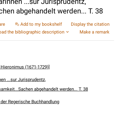
rinnen ...sur Jurisprudentz,
chen abgehandelt werden... T. 38
are
Add to my bookshelf
Display the citation
ad the bibliographic description
Make a remark
s Hieronimus (1671-1729)]
en ...sur Jurisprudentz,
samkeit...Sachen abgehandelt werden... T. 38
n der Regerische Buchhandlung