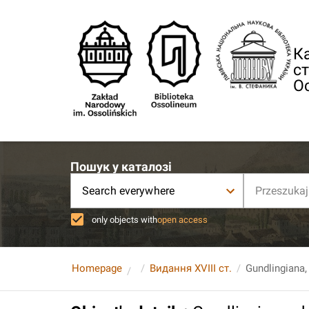
Ка
ст
О
Пошук у каталозі
Search everywhere
only objects with
open access
Homepage
Видання XVIII ст.