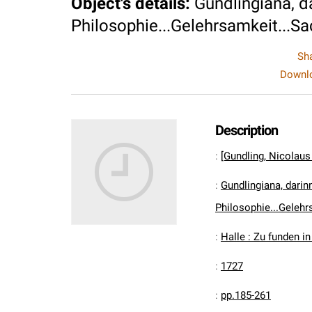
Object's details
:
Gundlingiana, da
Philosophie...Gelehrsamkeit...Sa
Sh
Downlo
Description
:
[Gundling, Nicolau
:
Gundlingiana, darinn
Philosophie...Gelehr
:
Halle : Zu funden i
:
1727
:
pp.185-261