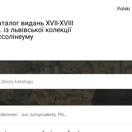
Polski
талог видань XVII-XVIII
. із львівської колекції
ссолінеуму
Gundlingiana, darinnen ...sur Jurisprudentz, Philosophie...Gelehrsamkeit...Sachen abgehandelt werden... T. 38