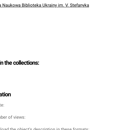
Naukowa Biblioteka Ukrainy im. V. Stefanyka
in the collections:
ation
te:
ber of views:
oad the object's description in these formats: