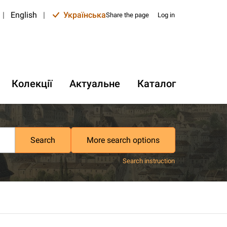
|
English
|
Українська
Share the page
Log in
Колекції
Актуальне
Каталог
Search
More search options
Search instruction