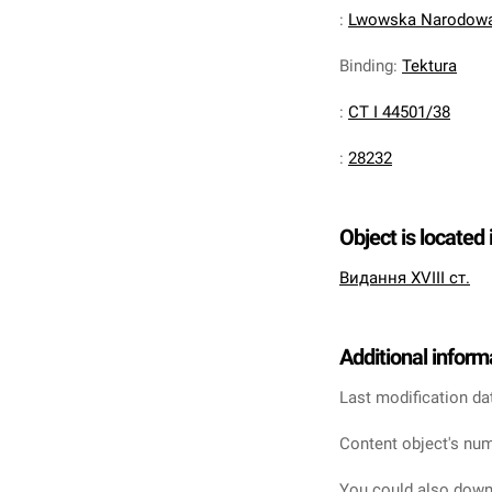
:
Lwowska Narodowa 
Binding
:
Tektura
:
CT I 44501/38
:
28232
Object is located 
Видання XVIII ст.
Additional inform
Last modification da
Content object's num
You could also downl