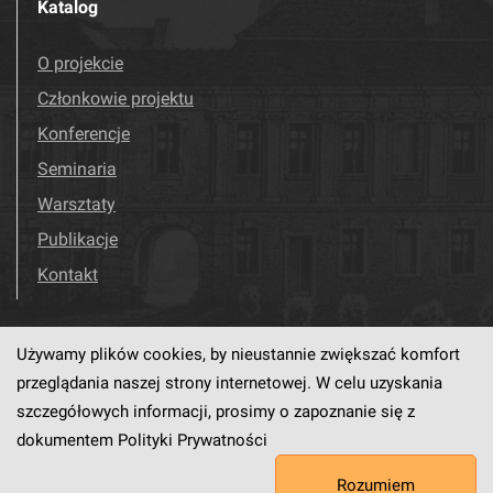
Katalog
O projekcie
Członkowie projektu
Konferencje
Seminaria
Warsztaty
Publikacje
Kontakt
Używamy plików cookies, by nieustannie zwiększać komfort
Odwiedź nas!
Facebook
przeglądania naszej strony internetowej. W celu uzyskania
szczegółowych informacji, prosimy o zapoznanie się z
dokumentem
Polityki Prywatności
Ten serwis działa dzięki oprogramowaniu
dLibra6.4.18-SNAPSHOT
Rozumiem
opracowanemu przez
PCSS