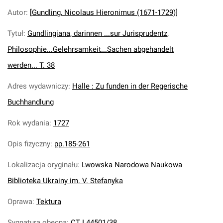
Autor
:
[Gundling, Nicolaus Hieronimus (1671-1729)]
Tytuł
:
Gundlingiana, darinnen ...sur Jurisprudentz,
Philosophie...Gelehrsamkeit...Sachen abgehandelt
werden... T. 38
Adres wydawniczy
:
Halle : Zu funden in der Regerische
Buchhandlung
Rok wydania
:
1727
Opis fizyczny
:
pp.185-261
Lokalizacja oryginału
:
Lwowska Narodowa Naukowa
Biblioteka Ukrainy im. V. Stefanyka
Oprawa
:
Tektura
Sygnatura obecna
:
CT I 44501/38