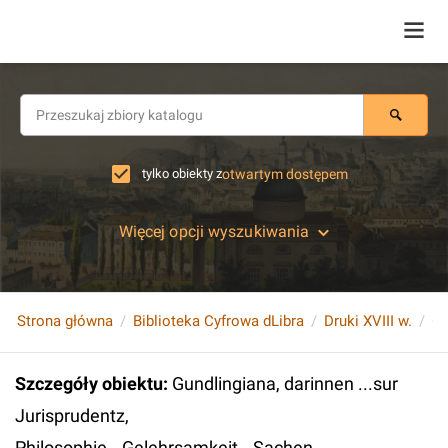
tylko obiekty z
otwartym dostępem
Więcej opcji wyszukiwania
Strona główna
Biblioteka Cyfrowa dLibra
Druki XVIII w.
Szczegóły obiektu
:
Gundlingiana, darinnen ...sur
Jurisprudentz,
Philosophie...Gelehrsamkeit...Sachen