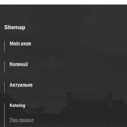
Sitemap
Main page
Колекції
Актуальне
Katalog
Про проєкт