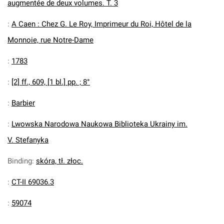
augmentée de deux volumes. T. 3
:
A Caen : Chez G. Le Roy, Imprimeur du Roi, Hôtel de la
Monnoie, rue Notre-Dame
:
1783
:
[2] ff., 609, [1 bl.] pp. ; 8°
:
Barbier
:
Lwowska Narodowa Naukowa Biblioteka Ukrainy im.
V. Stefanyka
Binding
:
skóra, tł. złoc.
:
CT-II 69036.3
:
59074