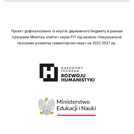
Проєкт дофінансовано із коштів державного бюджету в рамках
програми Міністра освіти і науки РП під назвою «Національна
програма розвитку гуманітарних наук» на 2022-2027 рр.