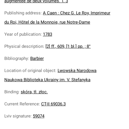
augmentée de deux volumes. T. 3
Publishing address
:
A Caen : Chez G. Le Roy, Imprimeur
du Roi, Hôtel de la Monnoie, rue Notre-Dame
Year of publication
:
1783
Physical description
:
[2] ff., 609, [1 bl.] pp. ; 8°
Bibliography
:
Barbier
Location of original object
:
Lwowska Narodowa
Naukowa Biblioteka Ukrainy im. V. Stefanyka
Binding
:
skóra, tł. złoc.
Current Reference
:
CT-II 69036.3
Lviv signature
:
59074