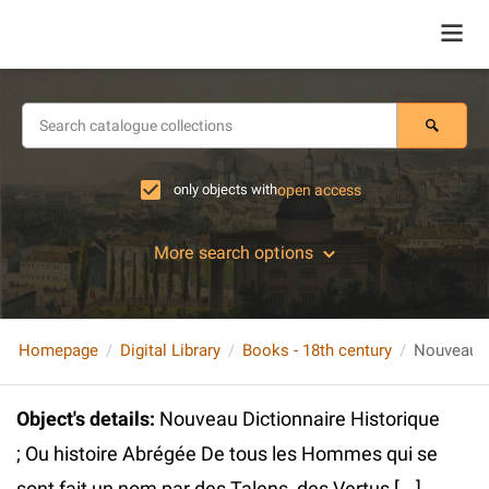
only objects with
open access
More search options
Homepage
Digital Library
Books - 18th century
Object's details
:
Nouveau Dictionnaire Historique
; Ou histoire Abrégée De tous les Hommes qui se
sont fait un nom par des Talens, des Vertus [...]