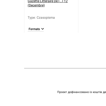
Gazette Litteraire De [...] 12
(Decembre)
Type
:
Czasopisma
Formats
Проєкт дофінансовано із коштів д