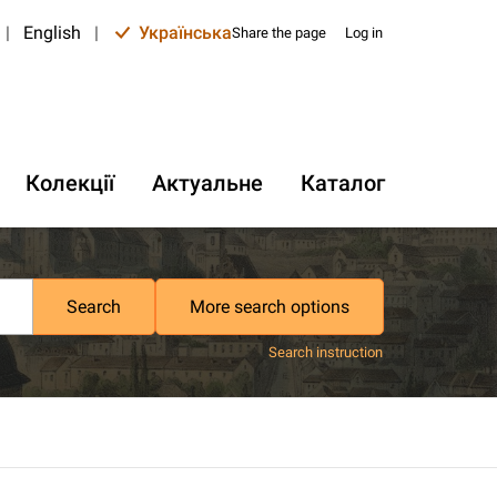
|
English
|
Українська
Share the page
Log in
Колекції
Актуальне
Каталог
Search
More search options
Search instruction