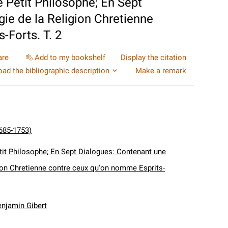
e Petit Philosophe; En Sept
ie de la Religion Chretienne
-Forts. T. 2
are
Add to my bookshelf
Display the citation
ad the bibliographic description
Make a remark
685-1753)
tit Philosophe; En Sept Dialogues: Contenant une
ion Chretienne contre ceux qu'on nomme Esprits-
enjamin Gibert