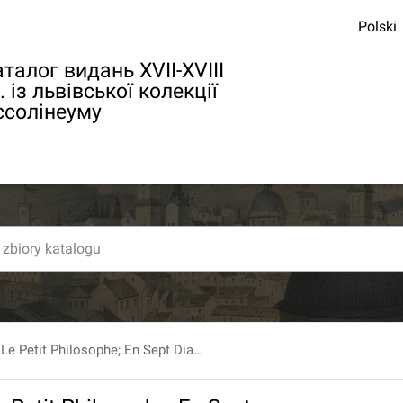
Polski
талог видань XVII-XVIII
. із львівської колекції
ссолінеуму
Alciphron, Ou Le Petit Philosophe; En Sept Dialogues: Contenant une Apologie de la Religion Chretienne contre ceux qu'on nomme Esprits-Forts. T. 2