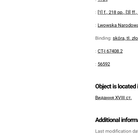
:
[1] f., 218 pp., [3] ff.,
:
Lwowska Narodowa 
Binding
:
skóra, tł. zł
:
CT-I 67408.2
:
56592
Object is located 
Видання XVIII ст.
Additional inform
Last modification da