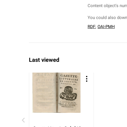
Content object's num
You could also downl
RDF
;
OAI-PMH
Last viewed