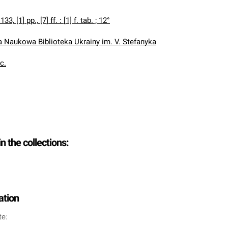
 133, [1] pp., [7] ff. : [1] f. tab. ; 12°
Naukowa Biblioteka Ukrainy im. V. Stefanyka
oc.
in the collections:
ation
te: