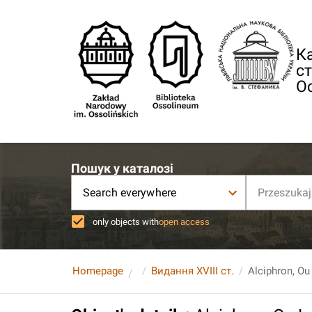
Ка
ст
О
Пошук у каталозі
Search everywhere
only objects with
open access
Homepage
Видання XVIII ст.