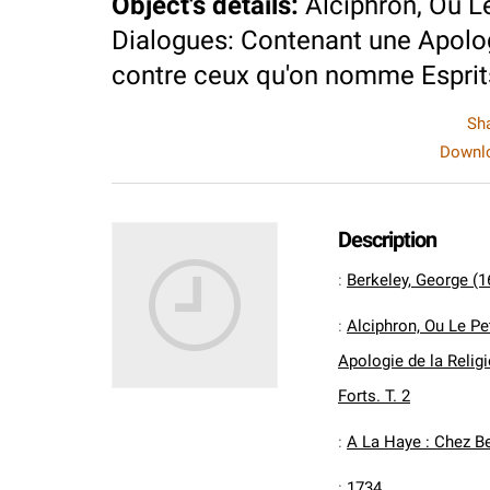
Object's details
:
Alciphron, Ou L
Dialogues: Contenant une Apolog
contre ceux qu'on nomme Esprits
Sh
Downlo
Description
:
Berkeley, George (1
:
Alciphron, Ou Le Pe
Apologie de la Relig
Forts. T. 2
:
A La Haye : Chez B
:
1734