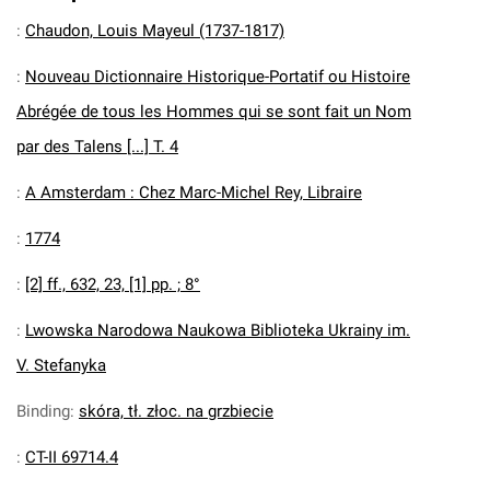
:
Chaudon, Louis Mayeul (1737-1817)
:
Nouveau Dictionnaire Historique-Portatif ou Histoire
Abrégée de tous les Hommes qui se sont fait un Nom
par des Talens [...] T. 4
:
A Amsterdam : Chez Marc-Michel Rey, Libraire
:
1774
:
[2] ff., 632, 23, [1] pp. ; 8°
:
Lwowska Narodowa Naukowa Biblioteka Ukrainy im.
V. Stefanyka
Binding
:
skóra, tł. złoc. na grzbiecie
:
CT-II 69714.4