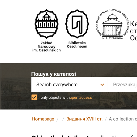
Ка
ст
О
Пошук у каталозі
Search everywhere
only objects with
open access
Homepage
Видання XVIII ст.