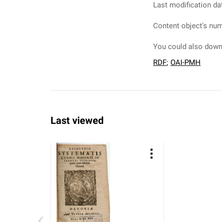
Last modification da
Content object's num
You could also downl
RDF
;
OAI-PMH
Last viewed