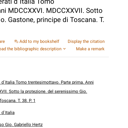
erati d`Italia Tomo
 Anni MDCCXXVI. MDCCXXVII. Sotto
o. Gastone, principe di Toscana. T.
are
Add to my bookshelf
Display the citation
ad the bibliographic description
Make a remark
ti d`Italia Tomo trentesimottavo. Parte prima. Anni
. Sotto la protezione. del serenissimo Gio.
Toscana. T. 38. P. 1
 d`Italia
so Gio. Gabriello Hertz