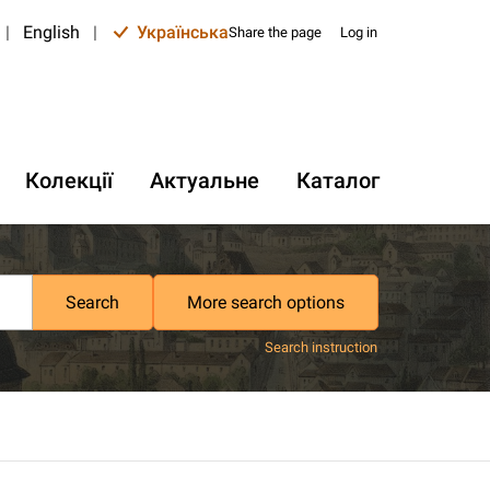
|
English
|
Українська
Share the page
Log in
Колекції
Актуальне
Каталог
Search
More search options
Search instruction