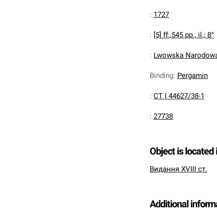
:
1727
:
[5] ff.,545 pp., il.; 8°
:
Lwowska Narodowa 
Binding
:
Pergamin
:
CT I 44627/38-1
:
27738
Object is located 
Видання XVIII ст.
Additional inform