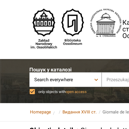
Ка
ст
О
Пошук у каталозі
Search everywhere
only objects with
open access
Homepage
Видання XVIII ст.