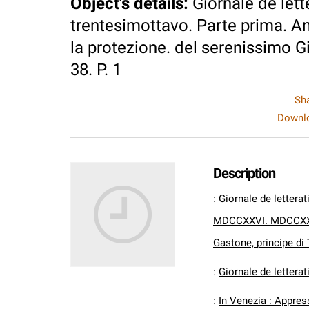
Object's details
:
Giornale de lett
trentesimottavo. Parte prima.
la protezione. del serenissimo Gi
38. P. 1
Sh
Downlo
Description
:
Giornale de lettera
MDCCXXVI. MDCCXXVII
Gastone, principe di 
:
Giornale de letterati
:
In Venezia : Appres