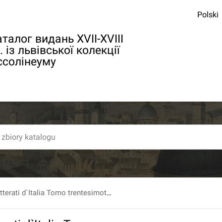
Polski
талог видань XVII-XVIII
. із львівської колекції
ссолінеуму
Giornale de letterati d`Italia Tomo trentesimottavo. Parte prima. Anni MDCCXXVI. MDCCXXVII. Sotto la protezione. del serenissimo Gio. Gastone, principe di Toscana. T. 38. P. 1