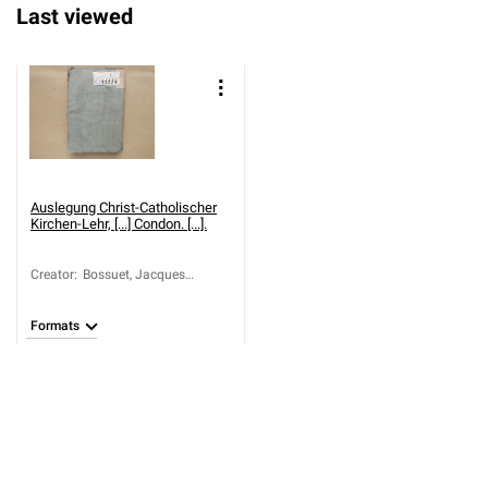
Last viewed
Auslegung Christ-Catholischer
Kirchen-Lehr, [...] Condon. [...].
Creator
:
Bossuet, Jacques
Bénigne (1627-1704);
Kollonitsch, Sigismund,
Formats
von (1677-1751)