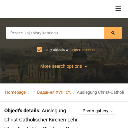
only objects with
open access
More search options
Homepage
Видання XVIII ст.
Object's details
:
Auslegung
Photo gallery
Christ-Catholischer Kirchen-Lehr,