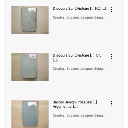
Discours Sur L'Histoire [...] P.2. [...].
Creator
:
Bossuet, Jacques Bénigne
(1627-1704)
Discours Sur L'Histoire [...] T.1.
[...].
Creator
:
Bossuet, Jacques Bénigne
(1627-1704)
Jacobi Benigni Possueti [...]
Argumentis, [...].
Creator
:
Bossuet, Jacques Bénigne
(1627-1704)