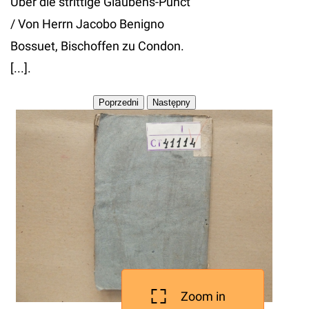
Uber die strittige Glaubens-Punct
/ Von Herrn Jacobo Benigno
Bossuet, Bischoffen zu Condon.
[...].
Zoom in