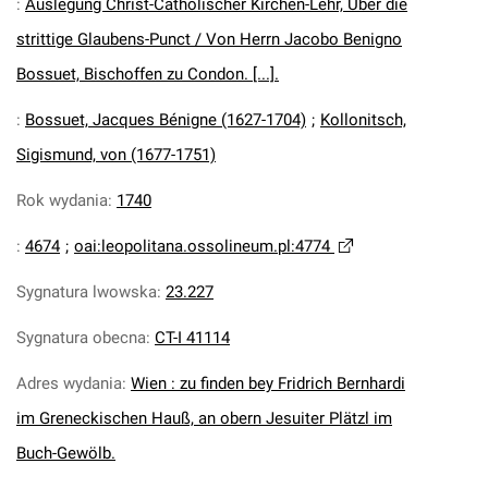
:
Auslegung Christ-Catholischer Kirchen-Lehr, Uber die
strittige Glaubens-Punct / Von Herrn Jacobo Benigno
Bossuet, Bischoffen zu Condon. [...].
:
Bossuet, Jacques Bénigne (1627-1704)
;
Kollonitsch,
Sigismund, von (1677-1751)
Rok wydania
:
1740
:
4674
;
oai:leopolitana.ossolineum.pl:4774
Sygnatura lwowska
:
23.227
Sygnatura obecna
:
CT-I 41114
Adres wydania
:
Wien : zu finden bey Fridrich Bernhardi
im Greneckischen Hauß, an obern Jesuiter Plätzl im
Buch-Gewölb.