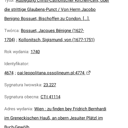
Tytuł
:
Auslegung Christ-Catholischer Kirchen-Lehr, Uber
die strittige Glaubens-Punct / Von Herrn Jacobo
Benigno Bossuet, Bischoffen zu Condon. [...].
Twórca
:
Bossuet, Jacques Bénigne (1627-
1704)
;
Kollonitsch, Sigismund, von (1677-1751)
Rok wydania
:
1740
Identyfikator
:
4674
;
oai:leopolitana.ossolineum.pl:4774
Sygnatura lwowska
:
23.227
Sygnatura obecna
:
CT-I 41114
Adres wydania
:
Wien : zu finden bey Fridrich Bernhardi
im Greneckischen Hauß, an obern Jesuiter Plätzl im
Buch-Gewölb.