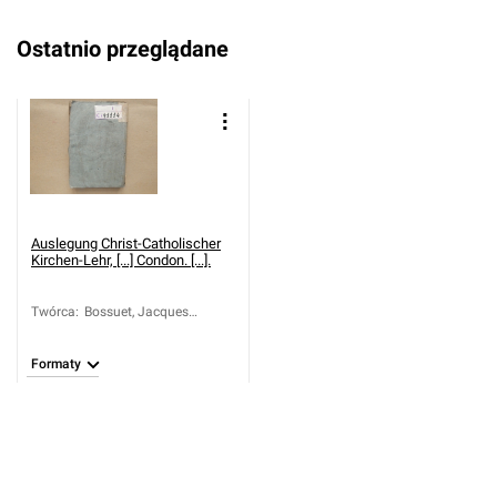
Ostatnio przeglądane
Auslegung Christ-Catholischer
Kirchen-Lehr, [...] Condon. [...].
Twórca
:
Bossuet, Jacques
Bénigne (1627-1704);
Kollonitsch, Sigismund,
Formaty
von (1677-1751)