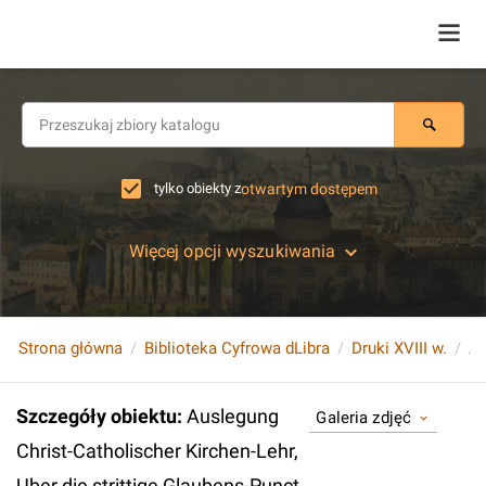
tylko obiekty z
otwartym dostępem
Więcej opcji wyszukiwania
Strona główna
Biblioteka Cyfrowa dLibra
Druki XVIII w.
Szczegóły obiektu
:
Auslegung
Galeria zdjęć
Christ-Catholischer Kirchen-Lehr,
Uber die strittige Glaubens-Punct