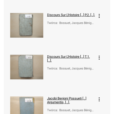
Discours Sur L'Histoire [...] P.2. [...].
Twórca
:
Bossuet, Jacques Bénigne
(1627-1704)
Discours Sur L'Histoire [...] T.1.
[...].
Twórca
:
Bossuet, Jacques Bénigne
(1627-1704)
Jacobi Benigni Possueti [...]
Argumentis, [...].
Twórca
:
Bossuet, Jacques Bénigne