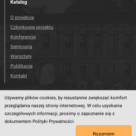
Katalog
O projekcie
Członkowie projektu
Konferencje
Seminaria
Warsztaty
Publikacje
Kontakt
Używamy plików cookies, by nieustannie zwiększać komfort
Odwiedź nas!
Facebook
przeglądania naszej strony internetowej. W celu uzyskania
szczegółowych informacji, prosimy o zapoznanie się z
dokumentem
Polityki Prywatności
Ten serwis działa dzięki oprogramowaniu
dLibra6.4.18-SNAPSHOT
Rozumiem
opracowanemu przez
PCSS