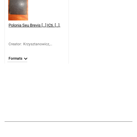
Polonia Seu Brevis [...] ICti. [...].
Creator
:
Krzysztanowicz,
Stanisław (1577-1617)
Formats