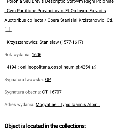
:
Polonia Seu Brevis Descriptio Statvvm Regni Poloniae
: Cvm Partitione Provinciarvm, Et Ordinvm. Ex variis
Auctoribus collecta / Opera Stanislai Krzistanowic ICti.
[...].
:
Krzysztanowicz, Stanisław (1577-1617)
Rok wydania
:
1606
:
4194
;
oai:leopolitana.ossolineum.pl:4254
Sygnatura lwowska
:
GP
Sygnatura obecna
:
CT-II 6707
Adres wydania
:
Mogvntiae : Typis Ioannis Albini.
Object is located in the collections: