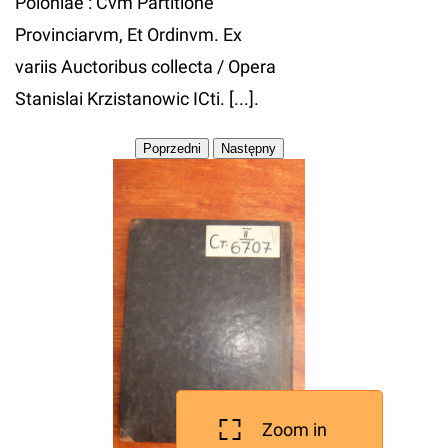
Poloniae : Cvm Partitione
Provinciarvm, Et Ordinvm. Ex
variis Auctoribus collecta / Opera
Stanislai Krzistanowic ICti. [...].
Zoom in