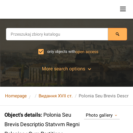
only objects with
open access
More search options
Homepage
Видання XVII ст.
Object's details
:
Polonia Seu
Photo gallery
Brevis Descriptio Statvvm Regni