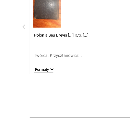
Polonia Seu Brevis [...] ICti. [...].
Twórca
:
Krzysztanowicz,
Stanisław (1577-1617)
Formaty