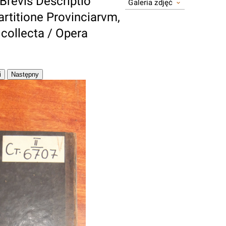
Brevis Descriptio
Galeria zdjęć
rtitione Provinciarvm,
 collecta / Opera