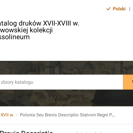
Polski
|
talog druków XVII-XVIII w.
lwowskiej kolekcji
ssolineum
 XVII w.
Polonia Seu Brevis Descriptio Statvvm Regni Poloniae : Cvm Partitione Provinciarvm, Et Ordinvm. Ex variis Auctoribus collecta / Opera Stanislai Krzistanowic ICti. [...].