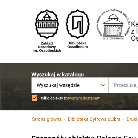
Ka
z 
O
Wyszukaj w katalogu
Wyszukaj wszędzie
tylko obiekty z
otwartym dostępem
Strona główna
Biblioteka Cyfrowa dLibra
Druki