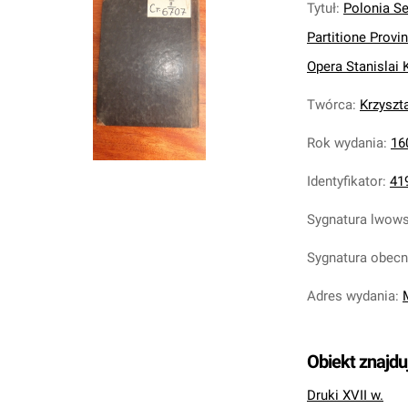
Tytuł
:
Polonia Se
Partitione Provi
Opera Stanislai Kr
Twórca
:
Krzyszt
Rok wydania
:
16
Identyfikator
:
41
Sygnatura lwow
Sygnatura obec
Adres wydania
:
Obiekt znajdu
Druki XVII w.