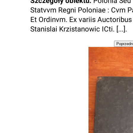
Szczegóły obiektu
:
Polonia Seu 
Statvvm Regni Poloniae : Cvm Pa
Et Ordinvm. Ex variis Auctoribus
Stanislai Krzistanowic ICti. [...].