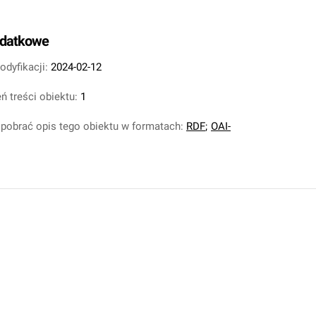
odatkowe
odyfikacji:
2024-02-12
ń treści obiektu:
1
pobrać opis tego obiektu w formatach:
RDF
;
OAI-