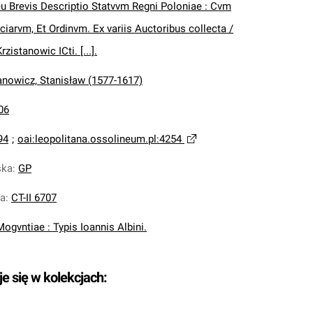
u Brevis Descriptio Statvvm Regni Poloniae : Cvm
nciarvm, Et Ordinvm. Ex variis Auctoribus collecta /
zistanowic ICti. [...].
anowicz, Stanisław (1577-1617)
06
94
;
oai:leopolitana.ossolineum.pl:4254
ska
:
GP
na
:
CT-II 6707
Mogvntiae : Typis Ioannis Albini.
je się w kolekcjach: