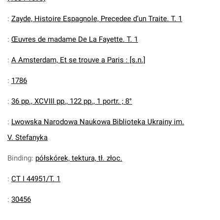
:
Zayde, Histoire Espagnole, Precedee d’un Traite. T. 1
:
Œuvres de madame De La Fayette. T. 1
:
A Amsterdam, Et se trouve a Paris : [s.n.]
:
1786
:
36 pp., XCVIII pp., 122 pp., 1 portr. ; 8°
:
Lwowska Narodowa Naukowa Biblioteka Ukrainy im.
V. Stefanyka
Binding
:
półskórek, tektura, tł. złoc.
:
CT I 44951/T. 1
:
30456