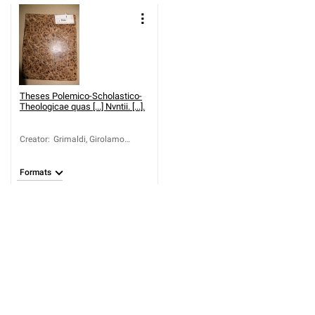
Theses Polemico-Scholastico-
Theologicae quas [...] Nvntii. [...].
Creator
:
Grimaldi, Girolamo
(1674–1733)
Formats