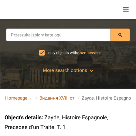
only objects with
open access
More search options
Homepage
Видання XVIII ст.
Object's details
:
Zayde, Histoire Espagnole,
Precedee d’un Traite. T. 1