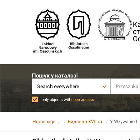
Ка
ст
О
Пошук у каталозі
Search everywhere
only objects with
open access
Homepage
Видання XVII ст.