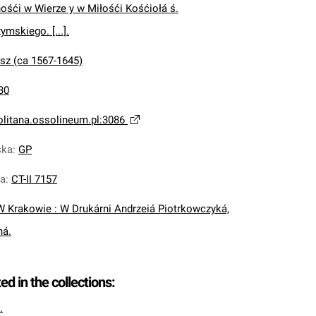
ośći w Wierze y w Miłośći Kośćiołá ś.
ymskiego. [...].
z (ca 1567-1645)
30
olitana.ossolineum.pl:3086
ska
:
GP
na
:
CT-II 7157
W Krakowie : W Drukárni Andrzeiá Piotrkowczyká,
há.
ted in the collections:
.