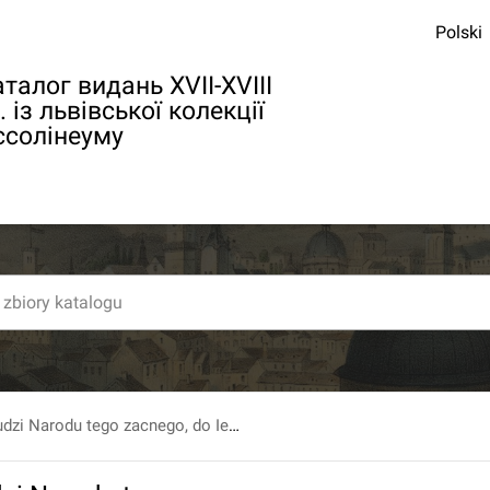
Polski
талог видань XVII-XVIII
. із львівської колекції
ссолінеуму
Y Wzywanie Ludzi Narodu tego zacnego, do Iednośći w Wierze y w Miłośći Kośćiołá ś. Kátholickiego Rzymskiego. [...].