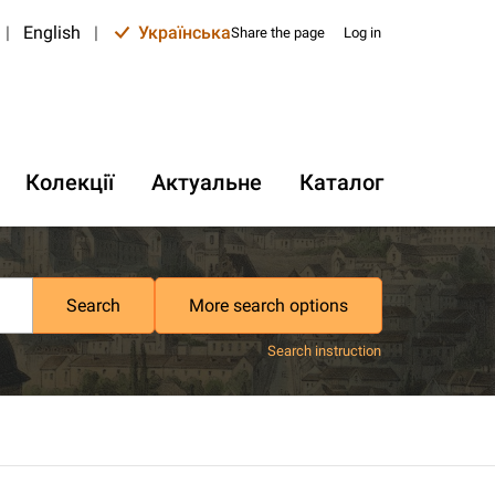
|
English
|
Українська
Share the page
Log in
Колекції
Актуальне
Каталог
Search
More search options
Search instruction