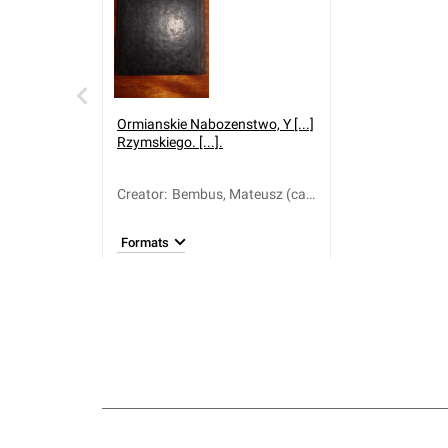
Ormianskie Nabozenstwo, Y [...]
Rzymskiego. [...].
Creator
:
Bembus, Mateusz (ca
1567-1645)
Formats