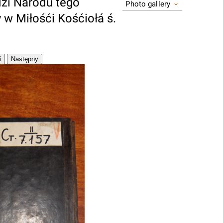
zi Narodu tego
Photo gallery
 w Miłośći Kośćiołá ś.