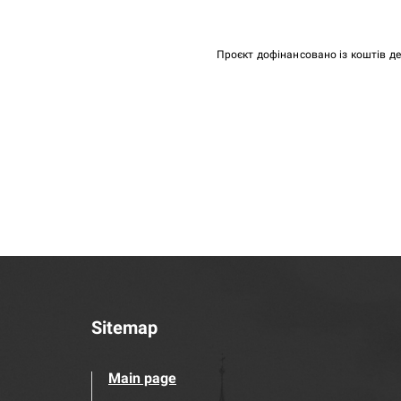
Проєкт дофінансовано із коштів д
Sitemap
Main page