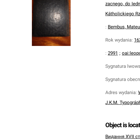
zacnego, do Iedn
Kátholickiego Rz
:
Bembus, Mateus
Rok wydania
:
16
:
2991
;
oai:leop
Sygnatura lwow
Sygnatura obec
Adres wydania
:
J.K.M. Typográp
Object is loca
Видання XVII ст