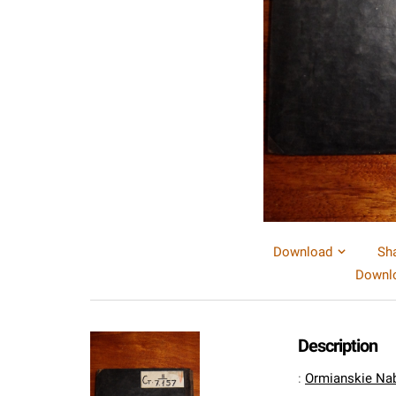
Download
Sh
Downlo
Description
:
Ormianskie Na