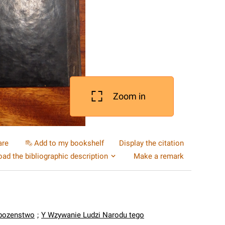
Zoom in
are
Add to my bookshelf
Display the citation
ad the bibliographic description
Make a remark
bozenstwo
;
Y Wzywanie Ludzi Narodu tego