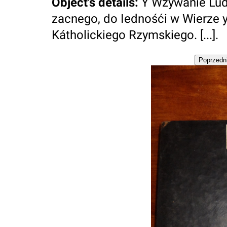
Object's details
:
Y Wzywanie Lud
zacnego, do Iednośći w Wierze y
Kátholickiego Rzymskiego. [...].