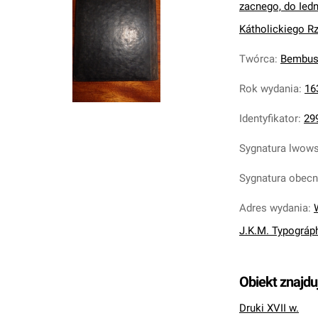
zacnego, do Iedn
Kátholickiego Rz
Twórca
:
Bembus,
Rok wydania
:
16
Identyfikator
:
29
Sygnatura lwow
Sygnatura obec
Adres wydania
:
J.K.M. Typográp
Obiekt znajdu
Druki XVII w.