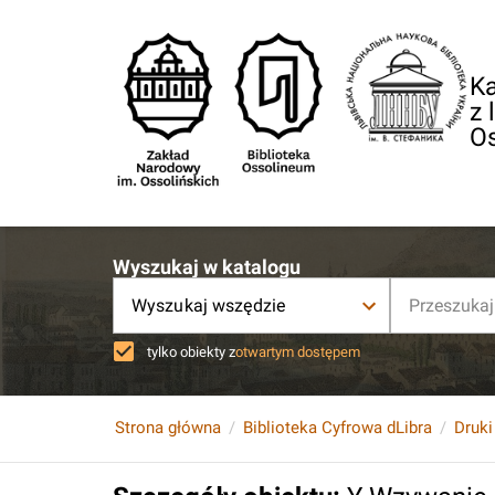
Ka
z 
O
Wyszukaj w katalogu
Wyszukaj wszędzie
tylko obiekty z
otwartym dostępem
Strona główna
Biblioteka Cyfrowa dLibra
Druki