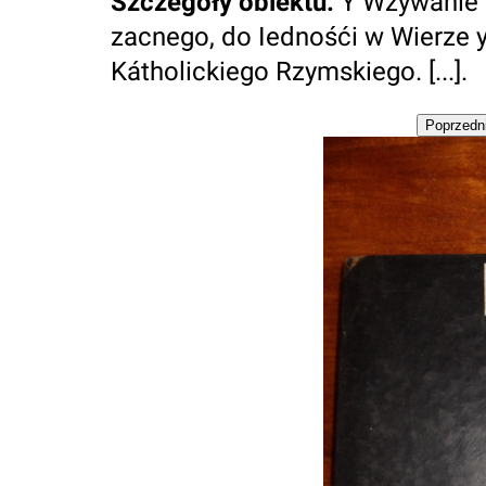
Szczegóły obiektu
:
Y Wzywanie 
zacnego, do Iednośći w Wierze y
Kátholickiego Rzymskiego. [...].