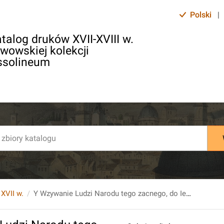
Polski
|
talog druków XVII-XVIII w.
lwowskiej kolekcji
ssolineum
 XVII w.
Y Wzywanie Ludzi Narodu tego zacnego, do Iednośći w Wierze y w Miłośći Kośćiołá ś. Kátholickiego Rzymskiego. [...].