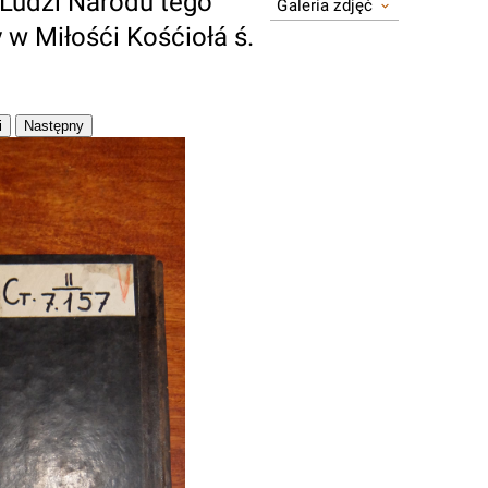
Ludzi Narodu tego
Galeria zdjęć
 w Miłośći Kośćiołá ś.