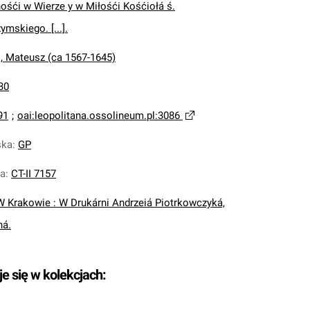
ośći w Wierze y w Miłośći Kośćiołá ś.
ymskiego. [...].
 Mateusz (ca 1567-1645)
30
91
;
oai:leopolitana.ossolineum.pl:3086
ska
:
GP
na
:
CT-II 7157
W Krakowie : W Drukárni Andrzeiá Piotrkowczyká,
há.
je się w kolekcjach: