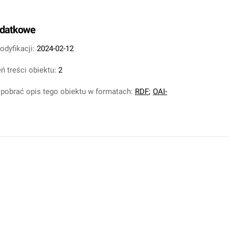
odatkowe
odyfikacji:
2024-02-12
ń treści obiektu:
2
pobrać opis tego obiektu w formatach:
RDF
;
OAI-