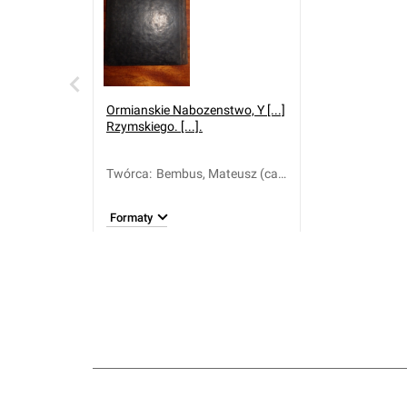
Ormianskie Nabozenstwo, Y [...]
Rzymskiego. [...].
Twórca
:
Bembus, Mateusz (ca
1567-1645)
Formaty