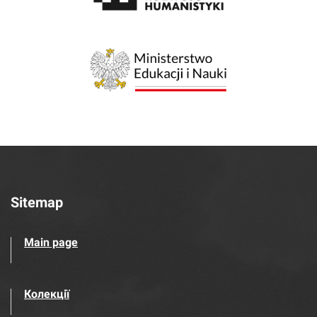
Sitemap
Main page
Колекції