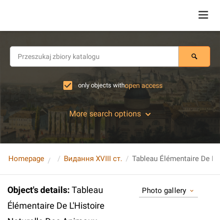
only objects with
open access
More search options
Homepage
Видання XVIII ст.
Object's details
:
Tableau
Photo gallery
Élémentaire De L'Histoire