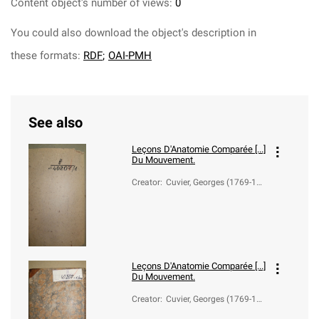
Content object's number of views:
0
You could also download the object's description in
these formats:
RDF
;
OAI-PMH
See also
Leçons D'Anatomie Comparée [...]
Du Mouvement.
Creator
:
Cuvier, Georges (1769-18
32); Duméril, C. (1774-18
60)
Leçons D'Anatomie Comparée [...]
Du Mouvement.
Creator
:
Cuvier, Georges (1769-18
32); Duméril, C. (1774-18