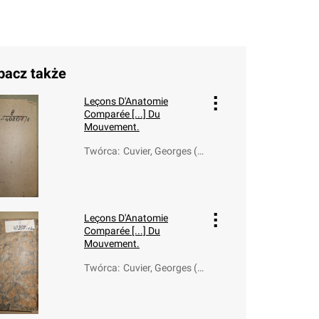
bacz także
Leçons D'Anatomie
Comparée [...] Du
Mouvement.
Twórca
:
Cuvier, Georges (1
769-1832); Dumér
il, C. (1774-1860)
Leçons D'Anatomie
Comparée [...] Du
Mouvement.
Twórca
:
Cuvier, Georges (1
769-1832); Dumér
il, C. (1774-1860)