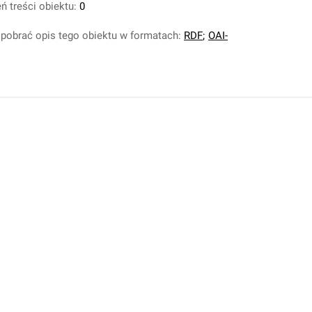
ń treści obiektu:
0
pobrać opis tego obiektu w formatach:
RDF
;
OAI-