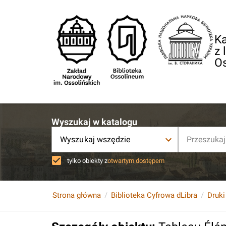
Ka
z 
O
Wyszukaj w katalogu
Wyszukaj wszędzie
tylko obiekty z
otwartym dostępem
Strona główna
Biblioteka Cyfrowa dLibra
Druki