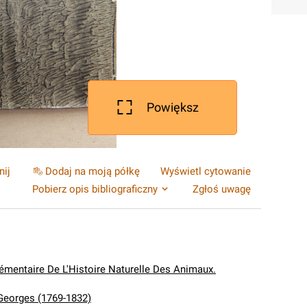
Powiększ
nij
Dodaj na moją półkę
Wyświetl cytowanie
Pobierz opis bibliograficzny
Zgłoś uwagę
émentaire De L'Histoire Naturelle Des Animaux.
 Georges (1769-1832)