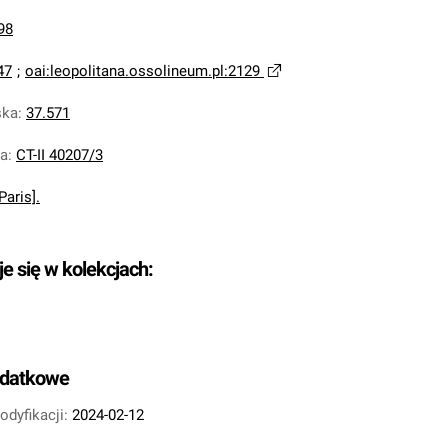
98
47
;
oai:leopolitana.ossolineum.pl:2129
ska
:
37.571
na
:
CT-II 40207/3
Paris].
je się w kolekcjach:
odatkowe
odyfikacji:
2024-02-12