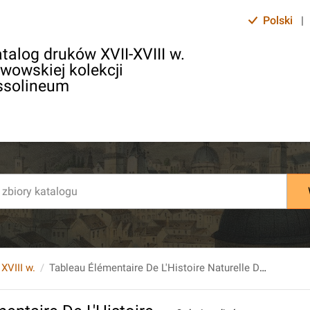
Polski
|
talog druków XVII-XVIII w.
lwowskiej kolekcji
ssolineum
 XVIII w.
Tableau Élémentaire De L'Histoire Naturelle Des Animaux.