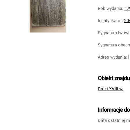
Rok wydania
:
17
Identyfikator
:
20
Sygnatura lwow
Sygnatura obec
Adres wydania
:
[
Obiekt znajdu
Druki XVIII w.
Informacje d
Data ostatniej m