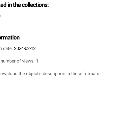
ted in the collections:
т.
formation
n date:
2024-02-12
 number of views:
1
ownload the object's description in these formats: