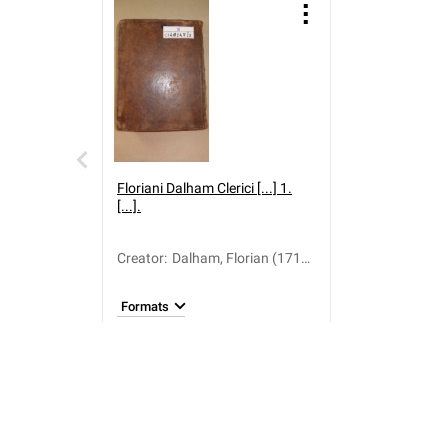
Floriani Dalham Clerici [...] 1.
[...].
Creator
:
Dalham, Florian (1713-
1795)
Formats