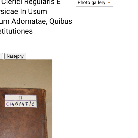
Clerici Regularis E
Photo gallery
Physicae In Usum
um Adornatae, Quibus
titutiones