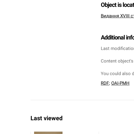
Object is loca
Видання XVIII с
Additional in
Last modificatio
Content object's
You could also d
RDF
;
OAI-PMH
Last viewed