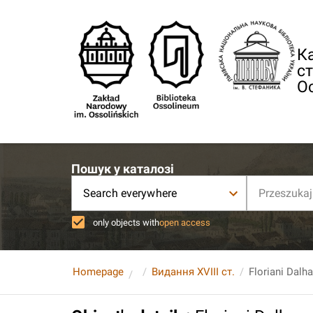
Ка
ст
О
Пошук у каталозі
Search everywhere
only objects with
open access
Homepage
Видання XVIII ст.