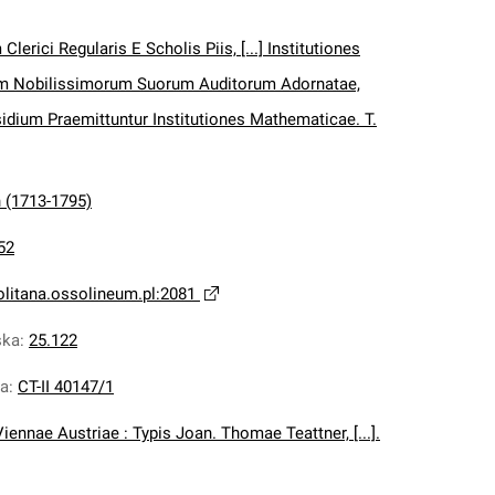
Clerici Regularis E Scholis Piis, [...] Institutiones
um Nobilissimorum Suorum Auditorum Adornatae,
idium Praemittuntur Institutiones Mathematicae. T.
n (1713-1795)
52
olitana.ossolineum.pl:2081
ska
:
25.122
na
:
CT-II 40147/1
Viennae Austriae : Typis Joan. Thomae Teattner, [...].