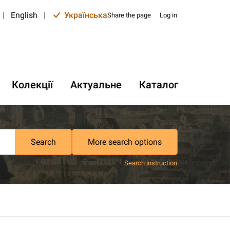
|
English
|
Українська
Share the page
Log in
Колекції
Актуальне
Каталог
Search
More search options
Search instruction