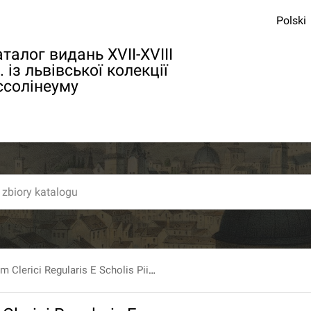
Polski
талог видань XVII-XVIII
. із львівської колекції
ссолінеуму
Floriani Dalham Clerici Regularis E Scholis Piis, [...] Institutiones Physicae In Usum Nobilissimorum Suorum Auditorum Adornatae, Quibus Ceu Subsidium Praemittuntur Institutiones Mathematicae. T. 1. [...].