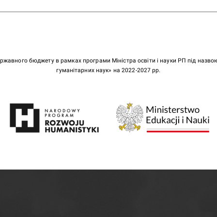
ержавного бюджету в рамках програми Міністра освіти і науки РП під назв
гуманітарних наук» на 2022-2027 рр.