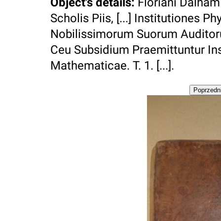
Object's details
:
Floriani Dalham 
Scholis Piis, [...] Institutiones 
Nobilissimorum Suorum Auditor
Ceu Subsidium Praemittuntur Ins
Mathematicae. T. 1. [...].