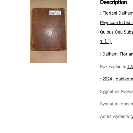
Description
:
Floriani Dalham 
Physicae In Us
Quibus Ceu Subs
1. [...].
:
Dalham, Floria
Rok wydania
:
17
:
2024
;
oai:leop
Sygnatura lwow
Sygnatura obec
Adres wydania
: