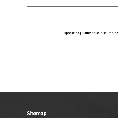
Проєкт дофінансовано із коштів д
Sitemap