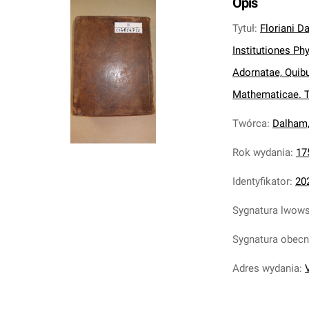
Opis
Tytuł
:
Floriani Da
Institutiones P
Adornatae, Quibu
Mathematicae. T. 1
Twórca
:
Dalham,
Rok wydania
:
17
Identyfikator
:
20
Sygnatura lwow
Sygnatura obec
Adres wydania
: