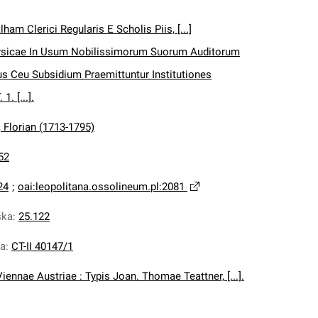
lham Clerici Regularis E Scholis Piis, [...]
hysicae In Usum Nobilissimorum Suorum Auditorum
s Ceu Subsidium Praemittuntur Institutiones
. [...].
 Florian (1713-1795)
52
24
;
oai:leopolitana.ossolineum.pl:2081
ska
:
25.122
na
:
CT-II 40147/1
Viennae Austriae : Typis Joan. Thomae Teattner, [...].