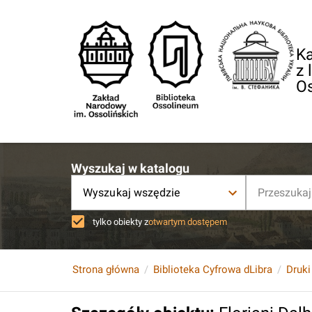
Ka
z 
O
Wyszukaj w katalogu
Wyszukaj wszędzie
tylko obiekty z
otwartym dostępem
Strona główna
Biblioteka Cyfrowa dLibra
Druki