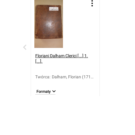
Floriani Dalham Clerici [...] 1.
[...].
Twórca
:
Dalham, Florian (1713-
1795)
Formaty