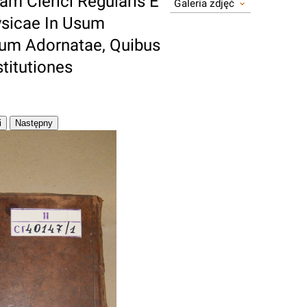
ham Clerici Regularis E
Galeria zdjęć
Physicae In Usum
um Adornatae, Quibus
titutiones