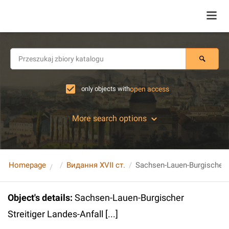
only objects with
open access
More search options
Homepage
Видання XVII ст.
Object's details
:
Sachsen-Lauen-Burgischer
Streitiger Landes-Anfall [...]