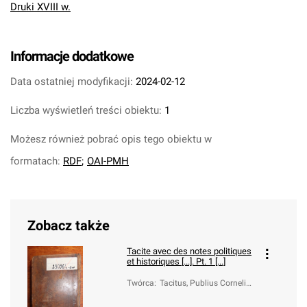
Druki XVIII w.
Informacje dodatkowe
Data ostatniej modyfikacji:
2024-02-12
Liczba wyświetleń treści obiektu:
1
Możesz również pobrać opis tego obiektu w
formatach:
RDF
;
OAI-PMH
Zobacz także
Tacite avec des notes politiques
et historiques [...]. Pt. 1 [...]
Twórca
:
Tacitus, Publius Cornelius
(ca 55-ca 120)