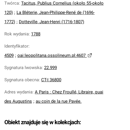
Twórca
:
Tacitus, Publius Cornelius (około 55-około
120)
;
La Bléterie, Jean-Philippe-René de (1696-
1772)
;
Dotteville, Jean-Henri (1716-1807)
Rok wydania
:
1788
Identyfikator
:
4509
;
oai:leopolitana.ossolineum.pl:4607
Sygnatura lwowska
:
22.999
Sygnatura obecna
:
CT-I 36800
Adres wydania
:
A Paris : Chez Froullé, Libraire, quai
des Augustins
;
au coin de la rue Pavée.
Obiekt znajduje się w kolekcjach: