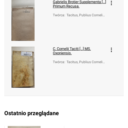
Gabrielis Brotier Supplementa [...]
Primum Recusa.
Twórca
:
Tacitus, Publius Cornelius
(ca 55-ca 120); Brotier, Ga
briel (1723-1789)
C. Cornelii Taciti [...] MS.
Oxoniensis.
Twórca
:
Tacitus, Publius Cornelius
(ca 55-ca 120); Gronoviu
s, Johann Friedrich (1611
-1671); Gronovius, Jacob
us (1645-1716)
Ostatnio przeglądane