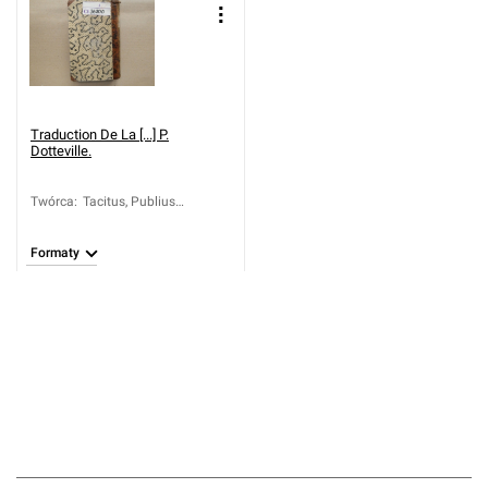
Traduction De La [...] P.
Dotteville.
Twórca
:
Tacitus, Publius
Cornelius (około 55-
około 120); La Bléterie,
Formaty
Jean-Philippe-René de
(1696-1772); Dotteville,
Jean-Henri (1716-1807)