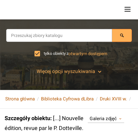
tylko obiekty z
otwartym dostępem
Więcej opcji wyszukiwania
Strona główna
Biblioteka Cyfrowa dLibra
Druki XVIII w.
[.
Szczegóły obiektu
:
[...] Nouvelle
Galeria zdjęć
édition, revue par le P. Dotteville.