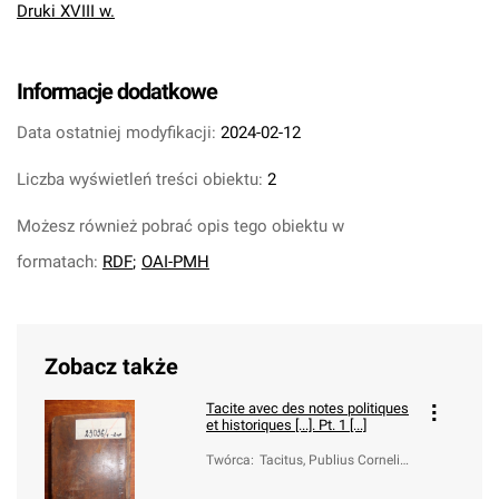
Druki XVIII w.
Informacje dodatkowe
Data ostatniej modyfikacji:
2024-02-12
Liczba wyświetleń treści obiektu:
2
Możesz również pobrać opis tego obiektu w
formatach:
RDF
;
OAI-PMH
Zobacz także
Tacite avec des notes politiques
et historiques [...]. Pt. 1 [...]
Twórca
:
Tacitus, Publius Cornelius
(ca 55-ca 120)