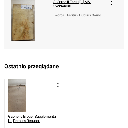
C. Cornelii Taciti [...] MS.
Oxoniensis.
Twórca
:
Tacitus, Publius Cornelius
(ca 55-ca 120); Gronoviu
s, Johann Friedrich (1611
-1671); Gronovius, Jacob
us (1645-1716)
Ostatnio przeglądane
Gabrielis Brotier Supplementa
[...] Primum Recusa.