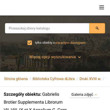
tylko obiekty z
otwartym dostępem
Więcej opcji wyszukiwania
Strona główna
Biblioteka Cyfrowa dLibra
Druki XVIII w.
Szczegóły obiektu
:
Gabrielis
Galeria zdjęć
Brotier Supplementa Librorum
VII, VIII, IX et X Annalium C. Corn.