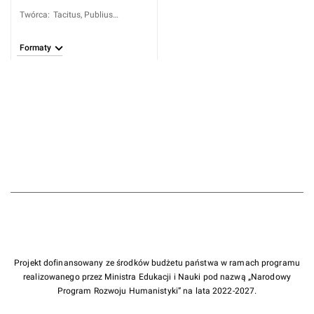
Twórca
:
Tacitus, Publius
Cornelius (ca 55-ca 120);
Brotier, Gabriel (1723-
Formaty
1789)
Projekt dofinansowany ze środków budżetu państwa w ramach programu
realizowanego przez Ministra Edukacji i Nauki pod nazwą „Narodowy
Program Rozwoju Humanistyki” na lata 2022-2027.