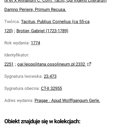
IX et X Annalium C. Corn. Taciti, Qui Ingenti Literarum
Damno Periere, Primum Recusa.
Twórca
:
Tacitus, Publius Cornelius (ca 55-ca
120)
;
Brotier, Gabriel (1723-1789)
Rok wydania
:
1774
Identyfikator
:
2251
;
oai:leopolitana.ossolineum.pl:2332
Sygnatura lwowska
:
23.473
Sygnatura obecna
:
CT-II 32955
Adres wydania
:
Pragae : Apud Wolffgangum Gerle.
Obiekt znajduje się w kolekcjach: