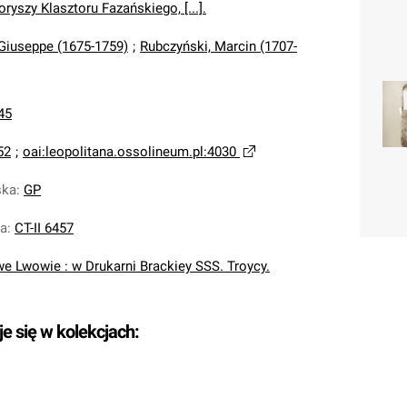
ryszy Klasztoru Fazańskiego, [...].
, Giuseppe (1675-1759)
;
Rubczyński, Marcin (1707-
45
52
;
oai:leopolitana.ossolineum.pl:4030
ska
:
GP
na
:
CT-II 6457
we Lwowie : w Drukarni Brackiey SSS. Troycy.
je się w kolekcjach: