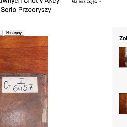
ziwnych Cnot y Akcyi
Galeria zdjęć
 Serio Przeoryszy
Zo