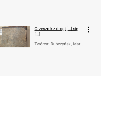
n (1707-1794)
Grzesznik z drogi [...] się
[...].
Twórca
:
Rubczyński, Marci
n (1707-1794)