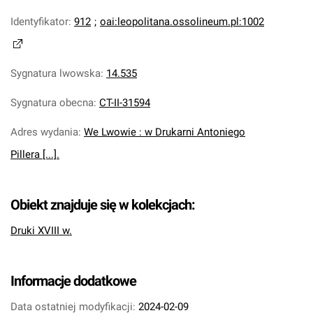
Identyfikator
:
912
;
oai:leopolitana.ossolineum.pl:1002
Sygnatura lwowska
:
14.535
Sygnatura obecna
:
CT-II-31594
Adres wydania
:
We Lwowie : w Drukarni Antoniego
Pillera [...].
Obiekt znajduje się w kolekcjach:
Druki XVIII w.
Informacje dodatkowe
Data ostatniej modyfikacji:
2024-02-09