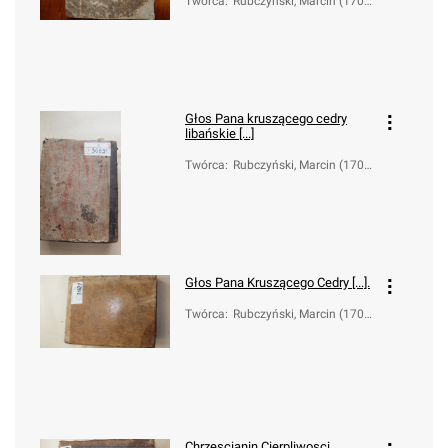
Twórca
:
Rubczyński, Marcin (1707
-1794)
Głos Pana kruszącego cedry
libańskie [...]
Twórca
:
Rubczyński, Marcin (1707
-1794)
Głos Pana Kruszącego Cedry [...].
Twórca
:
Rubczyński, Marcin (1707
-1794)
Chrzescianin Cierpliwosci