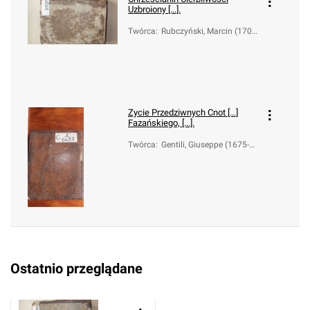
Uzbroiony [...].
Twórca
:
Rubczyński, Marcin (1707
-1794)
Zycie Przedziwnych Cnot [...]
Fazańskiego, [...].
Twórca
:
Gentili, Giuseppe (1675-1
759); Rubczyński, Marcin
(1707-1794)
Ostatnio przeglądane