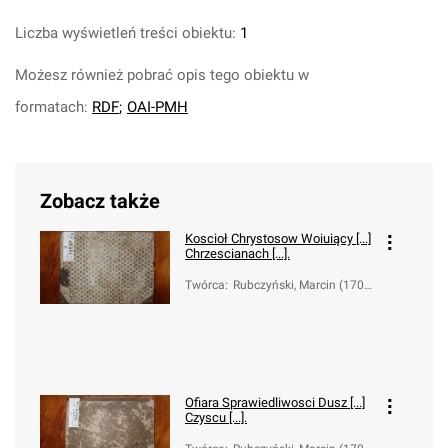
Liczba wyświetleń treści obiektu:
1
Możesz również pobrać opis tego obiektu w
formatach:
RDF
;
OAI-PMH
Zobacz także
Koscioł Chrystosow Woiuiący [...]
Chrzescianach [...].
Twórca
:
Rubczyński, Marcin (1707
-1794)
Ofiara Sprawiedliwosci Dusz [...]
Czyscu [...].