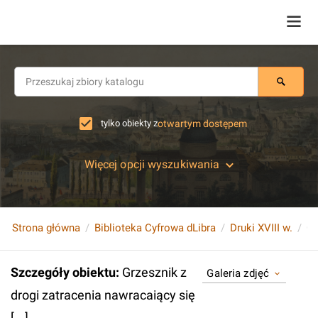
tylko obiekty z
otwartym dostępem
Więcej opcji wyszukiwania
Strona główna
Biblioteka Cyfrowa dLibra
Druki XVIII w.
Szczegóły obiektu
:
Grzesznik z
Galeria zdjęć
drogi zatracenia nawracaiący się
[...].