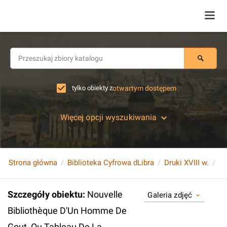
tylko obiekty z
otwartym dostępem
Więcej opcji wyszukiwania
Strona główna
Biblioteka Cyfrowa dLibra
Druki XVIII w.
Szczegóły obiektu
:
Nouvelle
Galeria zdjęć
Bibliothèque D'Un Homme De
Gout, Ou Tableau De La