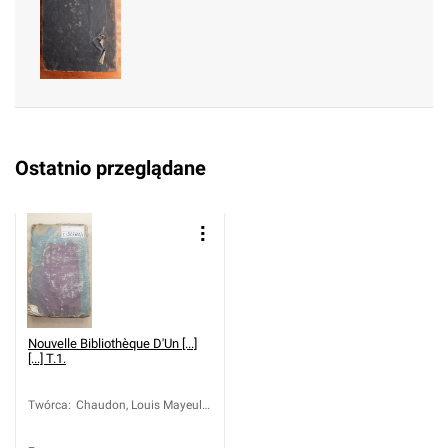
737-1817); Boelcke, Józef
Ignacy ( -1785)
Ostatnio przeglądane
Nouvelle Bibliothèque D'Un [...]
[...] T.1.
Twórca
:
Chaudon, Louis Mayeul
(1737-1817)