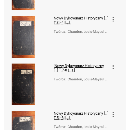
Nowy Dykcyonarz Historyczny [...]
T.3.[-4] [...].
Twórca
:
Chaudon, Louis-Mayeul (1
737-1817); Boelcke, Józef
Ignacy ( -1785)
[Nowy Dykcyonarz Historyczny
[...] T.7-8 (...).]
Twórca
:
Chaudon, Louis-Mayeul (1
737-1817); Boelcke, Józef
Ignacy ( -1785)
Nowy Dykcyonarz Historyczny [...]
T.5.[-6] [...].
Twórca
:
Chaudon, Louis-Mayeul (1