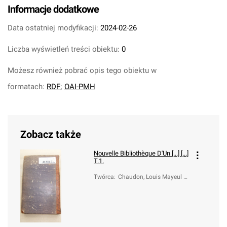
Informacje dodatkowe
Data ostatniej modyfikacji:
2024-02-26
Liczba wyświetleń treści obiektu:
0
Możesz również pobrać opis tego obiektu w
formatach:
RDF
;
OAI-PMH
Zobacz także
Nouvelle Bibliothèque D'Un [...] [...]
T.1.
Twórca
:
Chaudon, Louis Mayeul (1
737-1817)