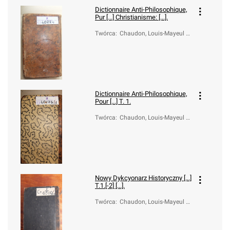
Dictionnaire Anti-Philosophique,
Pur [...] Christianisme: [...].
Twórca
:
Chaudon, Louis-Mayeul (1
737-1817)
Dictionnaire Anti-Philosophique,
Pour [...] T. 1.
Twórca
:
Chaudon, Louis-Mayeul (1
737-1817)
Nowy Dykcyonarz Historyczny [...]
T.1.[-2] [...].
Twórca
:
Chaudon, Louis-Mayeul (1
737-1817); Boelcke, Józef
Ignacy ( -1785)