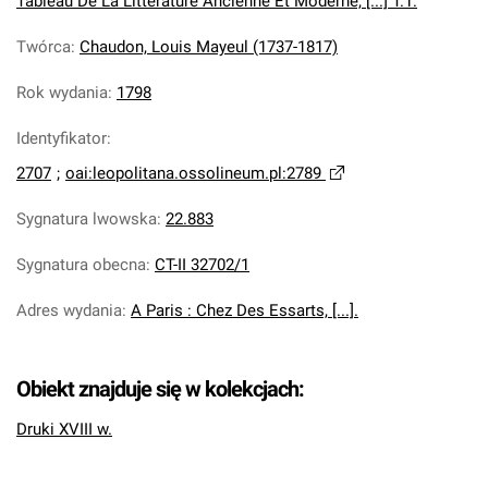
Tableau De La Littérature Ancienne Et Moderne, [...] T.1.
Twórca
:
Chaudon, Louis Mayeul (1737-1817)
Rok wydania
:
1798
Identyfikator
:
2707
;
oai:leopolitana.ossolineum.pl:2789
Sygnatura lwowska
:
22.883
Sygnatura obecna
:
CT-II 32702/1
Adres wydania
:
A Paris : Chez Des Essarts, [...].
Obiekt znajduje się w kolekcjach:
Druki XVIII w.