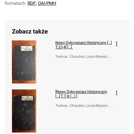
formatach:
RDF
;
OAI-PMH
Zobacz także
Nowy Dykcyonarz Historyczny [...]
T.3.[-4] [...].
Twórca
:
Chaudon, Louis-Mayeul (1
737-1817); Boelcke, Józef
Ignacy ( -1785)
[Nowy Dykcyonarz Historyczny
[...] T.7-8 (...).]
Twórca
:
Chaudon, Louis-Mayeul (1
737-1817); Boelcke, Józef
Ignacy ( -1785)