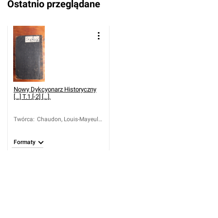
Ostatnio przeglądane
Nowy Dykcyonarz Historyczny
[...] T.1.[-2] [...].
Twórca
:
Chaudon, Louis-Mayeul
(1737-1817); Boelcke,
Józef Ignacy ( -1785)
Formaty