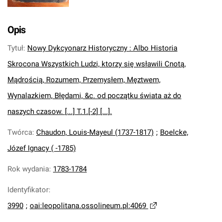
Opis
Tytuł
:
Nowy Dykcyonarz Historyczny : Albo Historia
Skrocona Wszystkich Ludzi, ktorzy się wsławili Cnotą,
Mądrością, Rozumem, Przemysłem, Męztwem,
Wynalazkiem, Błędami, &c. od początku świata aż do
naszych czasow. [...] T.1.[-2] [...].
Twórca
:
Chaudon, Louis-Mayeul (1737-1817)
;
Boelcke,
Józef Ignacy ( -1785)
Rok wydania
:
1783-1784
Identyfikator
:
3990
;
oai:leopolitana.ossolineum.pl:4069