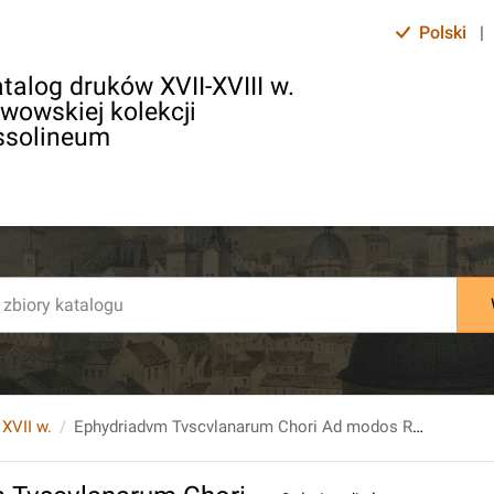
Polski
|
talog druków XVII-XVIII w.
lwowskiej kolekcji
ssolineum
 XVII w.
Ephydriadvm Tvscvlanarum Chori Ad modos Romanos Dicti : Cvm Svb Avspiciis [...] Petri Card. Aldobrandini Petrvs Cicilianvs Academicus Parthenius Propositas de vniuersa Philosophia Theses defenderet In Collegio Rom. Societ. Iesv.