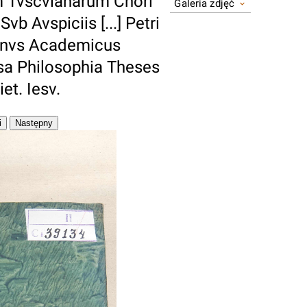
 Tvscvlanarum Chori
Galeria zdjęć
 Avspiciis [...] Petri
ianvs Academicus
sa Philosophia Theses
et. Iesv.