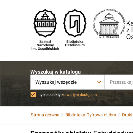
Ka
z 
O
Wyszukaj w katalogu
Wyszukaj wszędzie
tylko obiekty z
otwartym dostępem
Strona główna
Biblioteka Cyfrowa dLibra
Druki