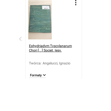
Ephydriadvm Tvscvlanarum
Chori [...] Societ. Iesv.
Twórca
:
Angelucci, Ignazio
Formaty