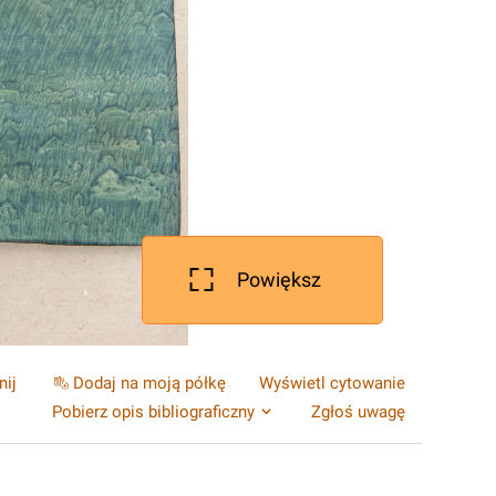
Powiększ
nij
Dodaj na moją półkę
Wyświetl cytowanie
Pobierz opis bibliograficzny
Zgłoś uwagę