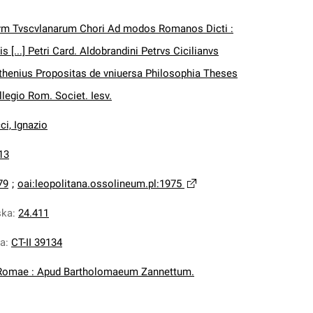
vm Tvscvlanarum Chori Ad modos Romanos Dicti :
 [...] Petri Card. Aldobrandini Petrvs Cicilianvs
henius Propositas de vniuersa Philosophia Theses
llegio Rom. Societ. Iesv.
ci, Ignazio
13
79
;
oai:leopolitana.ossolineum.pl:1975
ska
:
24.411
na
:
CT-II 39134
Romae : Apud Bartholomaeum Zannettum.