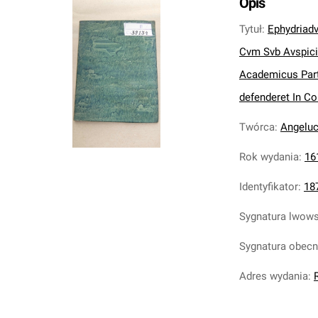
Opis
Tytuł
:
Ephydriad
Cvm Svb Avspiciis
Academicus Part
defenderet In Co
Twórca
:
Angeluc
Rok wydania
:
16
Identyfikator
:
18
Sygnatura lwow
Sygnatura obec
Adres wydania
: