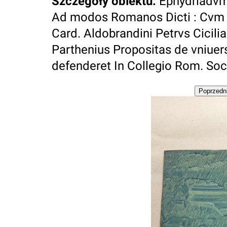
Szczegóły obiektu
:
Ephydriadvm
Ad modos Romanos Dicti : Cvm Svb
Card. Aldobrandini Petrvs Cicil
Parthenius Propositas de vniuer
defenderet In Collegio Rom. Soci