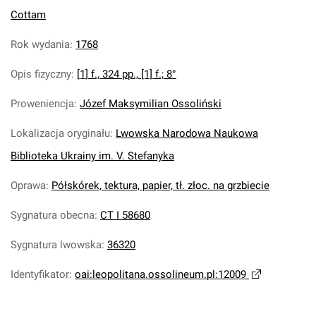
Cottam
Rok wydania
:
1768
Opis fizyczny
:
[1] f., 324 pp., [1] f.; 8°
Proweniencja
:
Józef Maksymilian Ossoliński
Lokalizacja oryginału
:
Lwowska Narodowa Naukowa
Biblioteka Ukrainy im. V. Stefanyka
Oprawa
:
Półskórek, tektura, papier, tł. złoc. na grzbiecie
Sygnatura obecna
:
CT I 58680
Sygnatura lwowska
:
36320
Identyfikator
:
oai:leopolitana.ossolineum.pl:12009