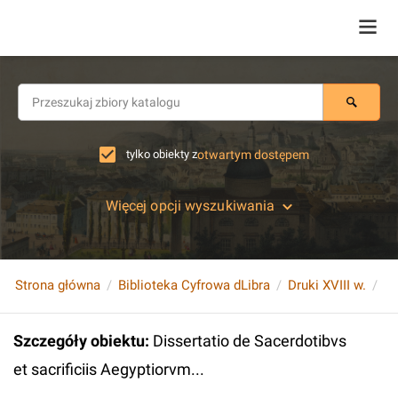
tylko obiekty z
otwartym dostępem
Więcej opcji wyszukiwania
Strona główna
Biblioteka Cyfrowa dLibra
Druki XVIII w.
Szczegóły obiektu
:
Dissertatio de Sacerdotibvs
et sacrificiis Aegyptiorvm...