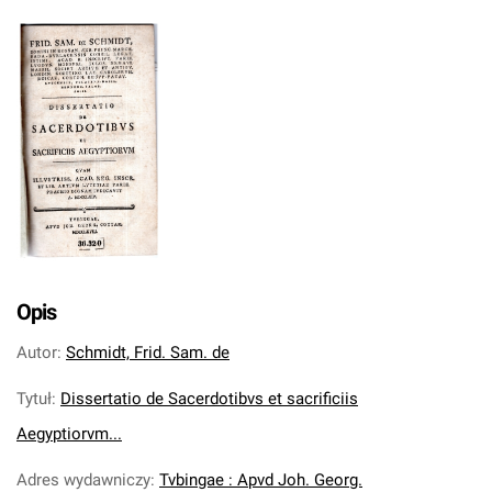
Opis
Autor
:
Schmidt, Frid. Sam. de
Tytuł
:
Dissertatio de Sacerdotibvs et sacrificiis
Aegyptiorvm...
Adres wydawniczy
:
Tvbingae : Apvd Joh. Georg.