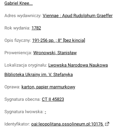
Gabriel Knee...
Adres wydawniczy
:
Viennae : Apud Rudolphum Graeffer
Rok wydania
:
1782
Opis fizyczny
:
191-256 pp. ; 8° [bez kincia]
Proweniencja
:
Wronowski, Stanisław
Lokalizacja oryginału
:
Lwowska Narodowa Naukowa
Biblioteka Ukrainy im. V. Stefanyka
Oprawa
:
karton, papier marmurkowy
Sygnatura obecna
:
CT II 45823
Sygnatura lwowska
:
-
Identyfikator
:
oai:leopolitana.ossolineum.pl:10176