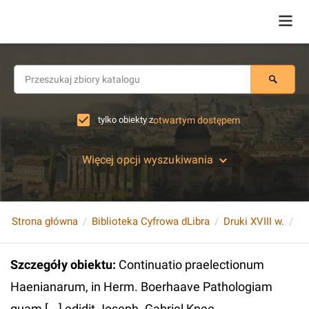
tylko obiekty z
otwartym dostępem
Więcej opcji wyszukiwania
Strona główna
Biblioteka Cyfrowa dLibra
Druki XVIII w.
Szczegóły obiektu
:
Continuatio praelectionum
Haenianarum, in Herm. Boerhaave Pathologiam
quam [...] edidit Joseph. Gabriel Knee...