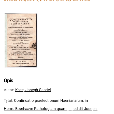
Opis
Autor
:
Knee, Joseph Gabriel
Tytuł
:
Continuatio praelectionum Haenianarum, in
Herm. Boerhaave Pathologiam quam [...] edidit Joseph.