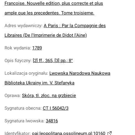
Francoise. Nouvelle edition, plus correcte et plus
ample que les precedentes. Tome troisieme.
Adres wydawniczy
:
A Paris : Par la Compagnie des
Libraires (De l'Imprimerie de Didot l'Aine)
Rok wydania
:
1789
Opis fizyczny
:
[2] ff., 365, [3] pp.; 8°
Lokalizacja oryginału
:
Lwowska Narodowa Naukowa
Biblioteka Ukrainy im. V. Stefanyka
Oprawa
:
Skóra, tł. złoc. na grzbiecie
Sygnatura obecna
:
CT I 56042/3
Sygnatura lwowska
:
34816
Identyfikator
:
oai:leopolitana.ossolineum.pl:10160