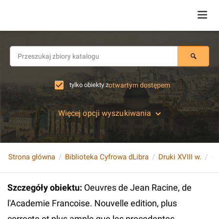
tylko obiekty z
otwartym dostępem
Więcej opcji wyszukiwania
Strona główna
Biblioteka Cyfrowa dLibra
Druki XVIII w.
Szczegóły obiektu
:
Oeuvres de Jean Racine, de
l'Academie Francoise. Nouvelle edition, plus
correcte et plus ample que les precedentes.