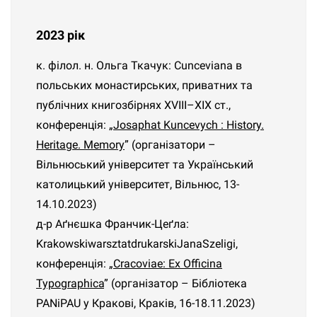
2023 рік
к. філол. н. Ольга Ткачук:
Cunceviana
в
польських монастирських, приватних та
публічних книгозбірнях XVIII
–XIX
ст.
,
конференція: „
Josaphat Kuncevych : History.
Heritage. Memory
” (організатори –
Вільнюський університет та Український
католицький університет, Вільнюс, 13-
14.10.2023)
д-р Аґнєшка Франчик-Цеґла:
Krakowski
warsztat
drukarski
Jana
Szeligi
,
конференція: „
Cracoviae: Ex Officina
Typographica
” (організатор – Бібліотека
PANiPAU у Кракові, Краків, 16-18.11.2023)