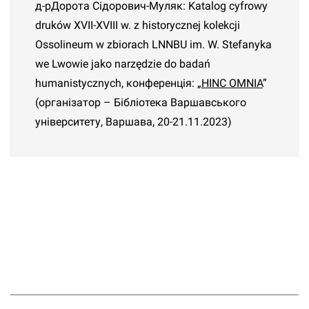
д-рДорота Сідорович-Муляк:
Katalog cyfrowy
druków XVII-XVIII w. z historycznej kolekcji
Ossolineum w zbiorach LNNBU im. W. Stefanyka
we Lwowie jako narzędzie do badań
humanistycznych
, конференція: „
HINC OMNIA
”
(організатор – Бібліотека Варшавського
університету, Варшава, 20-21.11.2023)