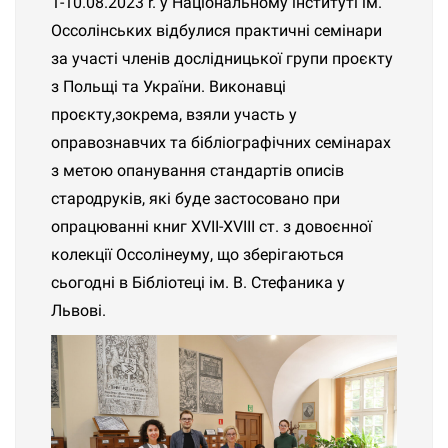
1-10.08.2023 r. у Національному інституті ім.
Оссолінських відбулися практичні семінари
за участі членів дослідницької групи проєкту
з Польщі та України. Виконавці
проєкту,зокрема, взяли участь у
оправознавчих та бібліографічних семінарах
з метою опанування стандартів описів
стародруків, які буде застосовано при
опрацюванні книг XVII-XVIII ст. з довоєнної
колекції Оссолінеуму, що зберігаються
сьогодні в Бібліотеці ім. В. Стефаника у
Львові.