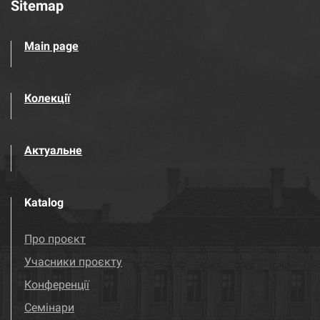
Sitemap
Main page
Колекції
Актуальне
Katalog
Про проєкт
Учасники проєкту
Конференції
Семінари