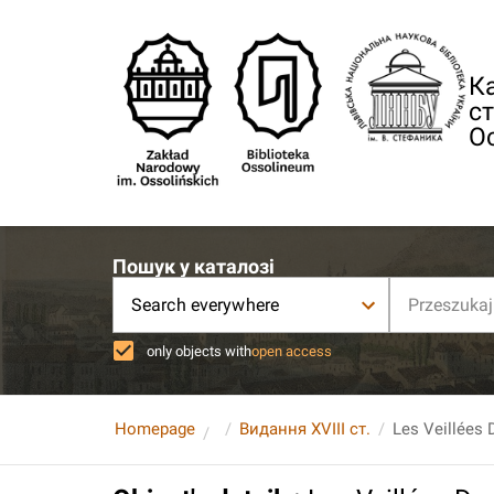
Ка
ст
О
Пошук у каталозі
Search everywhere
only objects with
open access
Homepage
Видання XVIII ст.