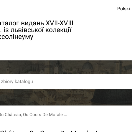
Polski
талог видань XVII-XVIII
. із львівської колекції
ссолінеуму
Les Veillées Du Château, Ou Cours De Morale A L'Usage Des Enfants, Par L'Auteur D'Adele Et Théodore. Traduction Littérale. Comme le changement de nourriture ranime le goût [...]. T. 1