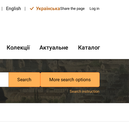
|
English
|
Українська
Share the page
Log in
Колекції
Актуальне
Каталог
Search
More search options
Search instruction