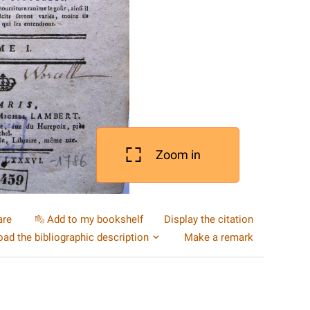
Zoom in
are
Add to my bookshelf
Display the citation
ad the bibliographic description
Make a remark