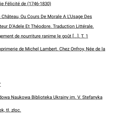
ie Félicité de (1746-1830)
u Château, Ou Cours De Morale A L'Usage Des
uteur D'Adele Et Théodore. Traduction Littérale.
ent de nourriture ranime le goût [...]. T. 1
Imprimerie de Michel Lambert. Chez Onfroy, Née de la
°
wa Naukowa Biblioteka Ukrainy im. V. Stefanyka
k, tł. złoc.