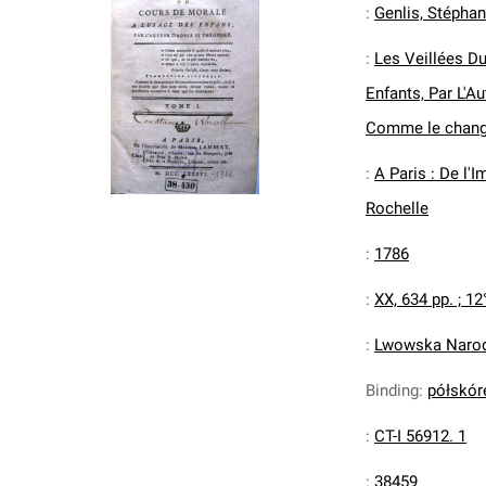
:
Genlis, Stéphan
:
Les Veillées D
Enfants, Par L'A
Comme le changem
:
A Paris : De l'
Rochelle
:
1786
:
XX, 634 pp. ; 12
:
Lwowska Narodo
Binding
:
półskóre
:
CT-I 56912. 1
:
38459