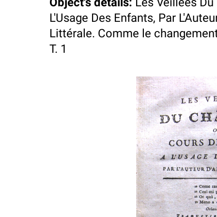
Object's details
:
Les Veillées Du
L'Usage Des Enfants, Par L'Auteu
Littérale. Comme le changement d
T. 1