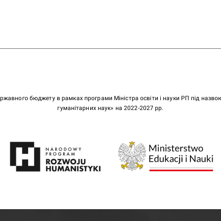
ержавного бюджету в рамках програми Міністра освіти і науки РП під назв
гуманітарних наук» на 2022-2027 рр.