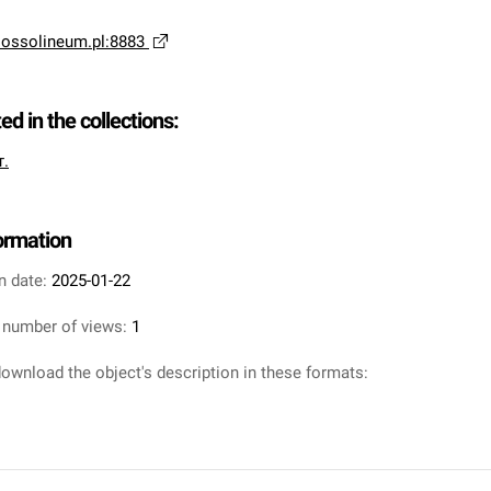
a.ossolineum.pl:8883
ted in the collections:
т.
formation
n date:
2025-01-22
 number of views:
1
ownload the object's description in these formats: