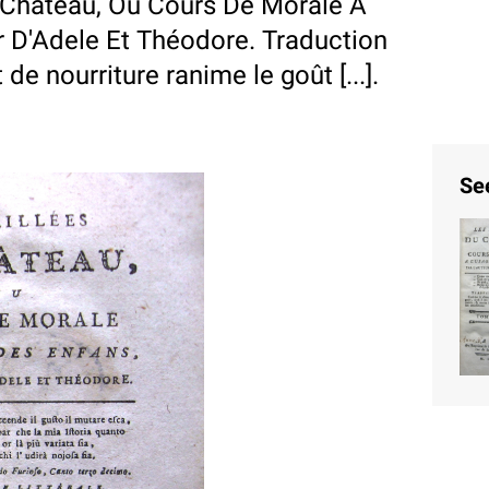
 Château, Ou Cours De Morale A
r D'Adele Et Théodore. Traduction
e nourriture ranime le goût [...].
Se