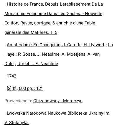
:
Histoire de France, Depuis L'etablissement De La
Monarchie Françoise Dans Les Gaules. - Nouvelle
Edition, Revue, corrigée, & enrichie d'une Table
générale des Matières. T. 5
:
Amsterdam : Er. Changuion, J. Catuffe, H. Uytwerf
;
La
Haye : P. Gosse, J. Neaulme, A. Moetjens, A. van
Dole
;
Utrecht : E. Neaulme
:
1742
:
[2] ff., 600 pp. ; 12°
Proweniencja
:
Chrzanowscy - Moroczyn
:
Lwowska Narodowa Naukowa Biblioteka Ukrainy im.
V. Stefanyka