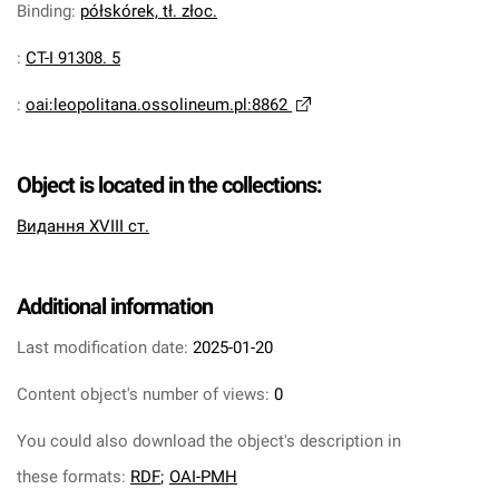
Binding
:
półskórek, tł. złoc.
:
CT-I 91308. 5
:
oai:leopolitana.ossolineum.pl:8862
Object is located in the collections:
Видання XVIII ст.
Additional information
Last modification date:
2025-01-20
Content object's number of views:
0
You could also download the object's description in
these formats:
RDF
;
OAI-PMH