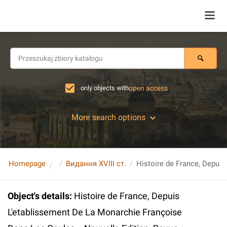
only objects with
open access
More search options
Homepage
Видання XVIII ст.
Object's details
:
Histoire de France, Depuis
L'etablissement De La Monarchie Françoise