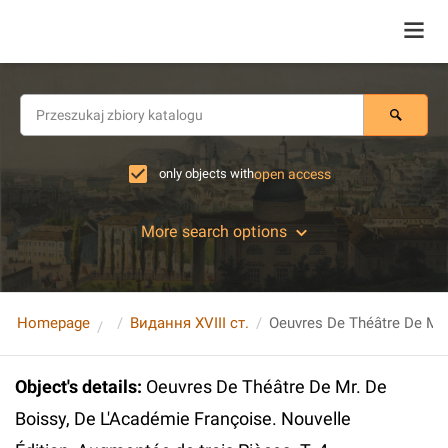
only objects with
open access
More search options
Homepage
Видання XVIII ст.
Object's details
:
Oeuvres De Théâtre De Mr. De
Boissy, De L'Académie Françoise. Nouvelle