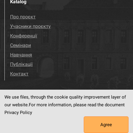
Katalog
Про проєкт
Учасники проєкту
Конференції
Семінари
Навчання
Публікації
Контакт
We use files, through the cookie quality improvement layer of
Visit us!
Facebook
our website.For more information, please read the document
Privacy Policy
Agree
This service runs on
dLibra6.4.18-SNAPSHOT
software created by
PSNC