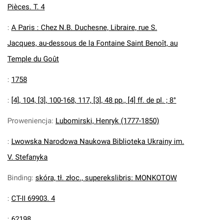
Pièces. T. 4
:
A Paris : Chez N.B. Duchesne, Libraire, rue S.
Jacques, au-dessous de la Fontaine Saint Benoît, au
Temple du Goût
:
1758
:
[4], 104, [3], 100-168, 117, [3], 48 pp., [4] ff. de pl. ; 8°
Proweniencja
:
Lubomirski, Henryk (1777-1850)
:
Lwowska Narodowa Naukowa Biblioteka Ukrainy im.
V. Stefanyka
Binding
:
skóra, tł. złoc., superekslibris: MONKOTOW
:
CT-II 69903. 4
:
62198