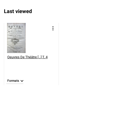
Last viewed
Oeuvres De Théâtre [...] T. 4
Formats