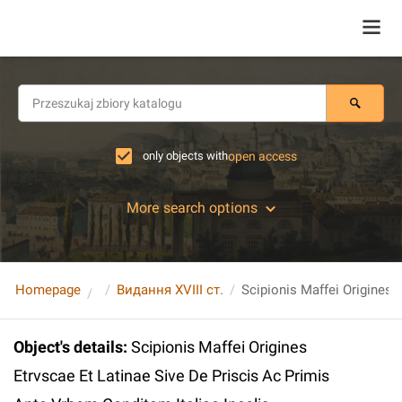
only objects with
open access
More search options
Homepage
Видання XVIII ст.
Object's details
:
Scipionis Maffei Origines
Etrvscae Et Latinae Sive De Priscis Ac Primis