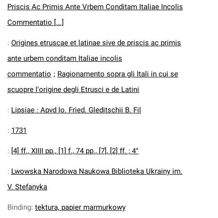
Priscis Ac Primis Ante Vrbem Conditam Italiae Incolis
Commentatio [...]
:
Origines etruscae et latinae sive de priscis ac primis
ante urbem conditam Italiae incolis
commentatio
;
Ragionamento sopra gli Itali in cui se
scuopre l'origine degli Etrusci e de Latini
:
Lipsiae : Apvd Io. Fried. Gleditschii B. Fil
:
1731
:
[4] ff., XIIII pp., [1] f., 74 pp., [7], [2] ff. ; 4°
:
Lwowska Narodowa Naukowa Biblioteka Ukrainy im.
V. Stefanyka
Binding
:
tektura, papier marmurkowy