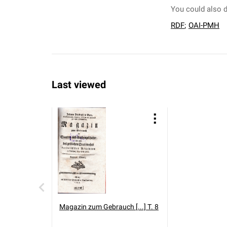
You could also d
RDF
;
OAI-PMH
Last viewed
Magazin zum Gebrauch [...] T. 8