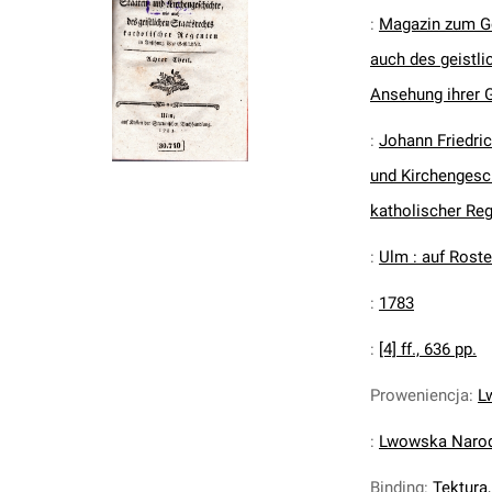
:
Magazin zum Ge
auch des geistli
Ansehung ihrer Ge
:
Johann Friedric
und Kirchengesch
katholischer Reg
:
Ulm : auf Rost
:
1783
:
[4] ff., 636 pp.
Proweniencja
:
L
:
Lwowska Narodo
Binding
:
Tektura