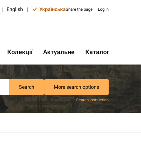
|
English
|
Українська
Share the page
Log in
Колекції
Актуальне
Каталог
Search
More search options
Search instruction