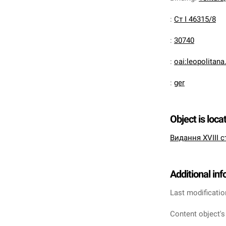
:
Ст І 46315/8
:
30740
:
oai:leopolitan
:
ger
Object is loca
Видання XVIII с
Additional in
Last modificatio
Content object's