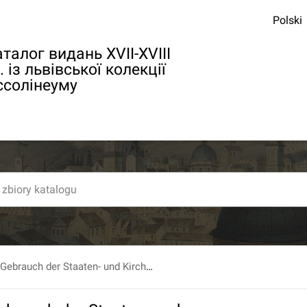
Polski
талог видань XVII-XVIII
. із львівської колекції
ссолінеуму
Magazin zum Gebrauch der Staaten- und Kirchengeschichte wie auch des geistlichen Staatsrechts katholischer Regenten in Ansehung ihrer Geistlichkeit. T. 8