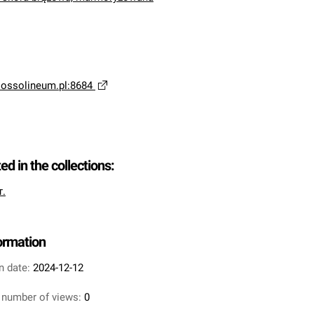
a.ossolineum.pl:8684
ted in the collections:
т.
formation
n date:
2024-12-12
 number of views:
0