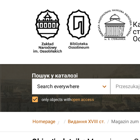
Ка
ст
О
Пошук у каталозі
Search everywhere
only objects with
open access
Homepage
Видання XVIII ст.