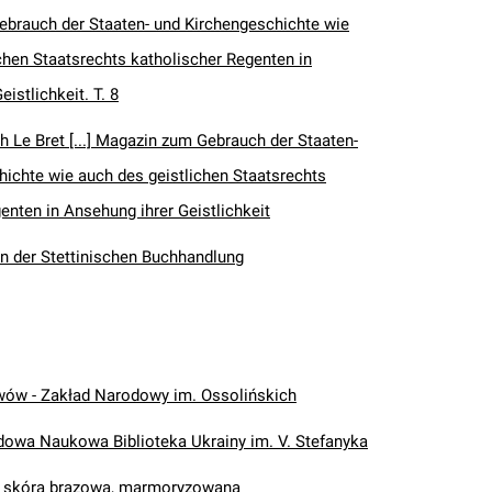
brauch der Staaten- und Kirchengeschichte wie
chen Staatsrechts katholischer Regenten in
istlichkeit. T. 8
h Le Bret [...] Magazin zum Gebrauch der Staaten-
ichte wie auch des geistlichen Staatsrechts
enten in Ansehung ihrer Geistlichkeit
en der Stettinischen Buchhandlung
wów - Zakład Narodowy im. Ossolińskich
wa Naukowa Biblioteka Ukrainy im. V. Stefanyka
, skóra brązowa, marmoryzowana