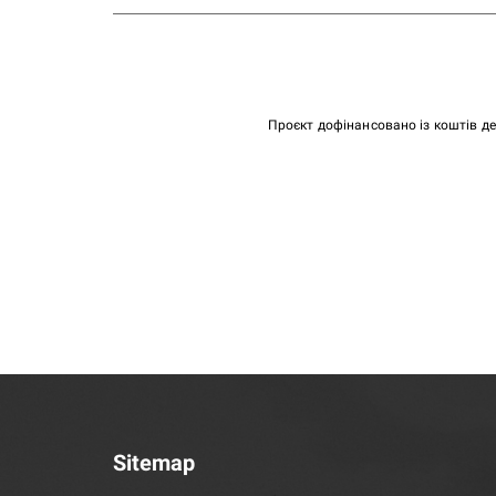
Проєкт дофінансовано із коштів д
Sitemap