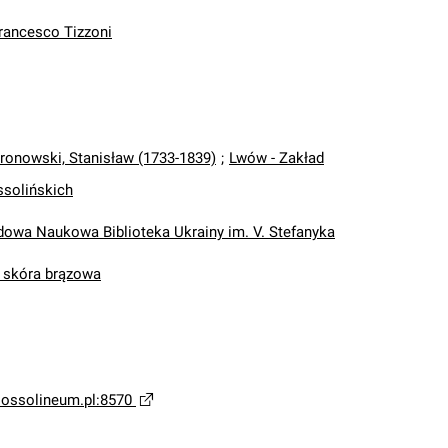
Francesco Tizzoni
ronowski, Stanisław (1733-1839)
;
Lwów - Zakład
solińskich
wa Naukowa Biblioteka Ukrainy im. V. Stefanyka
, skóra brązowa
a.ossolineum.pl:8570