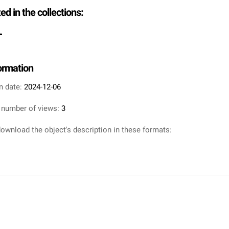
ted in the collections:
.
formation
n date:
2024-12-06
 number of views:
3
ownload the object's description in these formats: