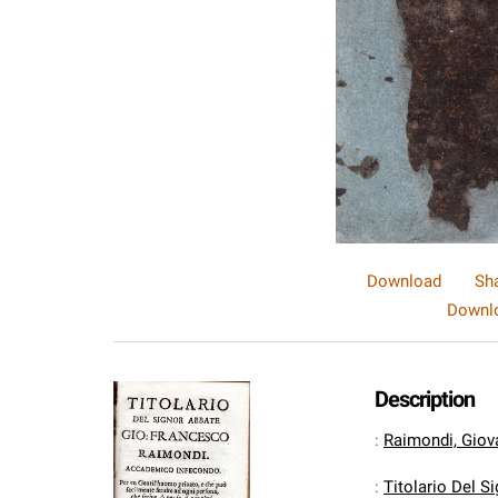
Download
Sh
Downlo
Description
:
Raimondi, Giov
:
Titolario Del S