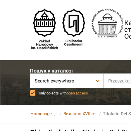
Ка
ст
О
Пошук у каталозі
Search everywhere
only objects with
open access
Homepage
Видання XVII ст.