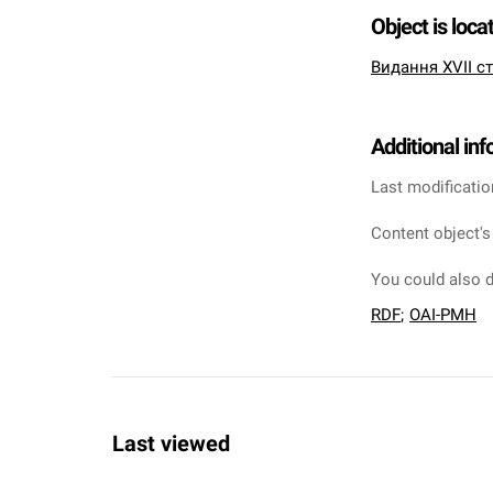
Object is loca
Видання XVII ст
Additional in
Last modificatio
Content object's
You could also d
RDF
;
OAI-PMH
Last viewed