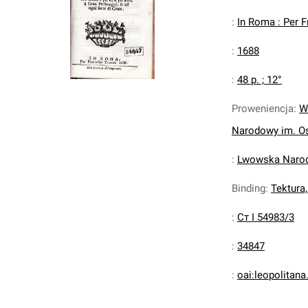
:
In Roma : Per 
:
1688
:
48 p. ; 12°
Proweniencja
:
W
Narodowy im. Os
:
Lwowska Narodo
Binding
:
Tektura
:
Ст І 54983/3
:
34847
:
oai:leopolitan