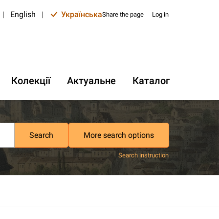
|
English
|
Українська
Share the page
Log in
Колекції
Актуальне
Каталог
Search
More search options
Search instruction