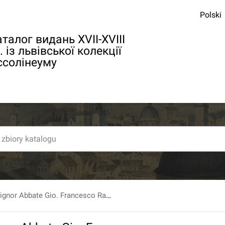
Polski
талог видань XVII-XVIII
. із львівської колекції
ссолінеуму
Titolario Del Signor Abbate Gio. Francesco Raimondi [...]