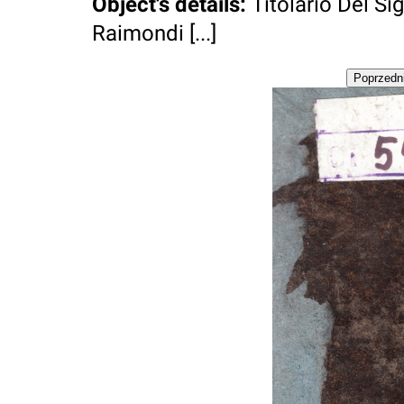
Object's details
:
Titolario Del S
Raimondi [...]