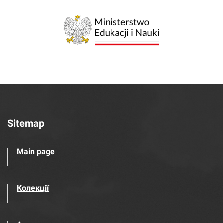
Sitemap
Main page
Колекції