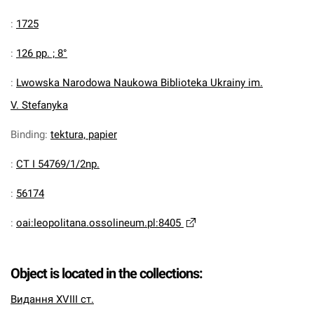
:
1725
:
126 pp. ; 8°
:
Lwowska Narodowa Naukowa Biblioteka Ukrainy im.
V. Stefanyka
Binding
:
tektura, papier
:
CT I 54769/1/2np.
:
56174
:
oai:leopolitana.ossolineum.pl:8405
Object is located in the collections:
Видання XVIII ст.