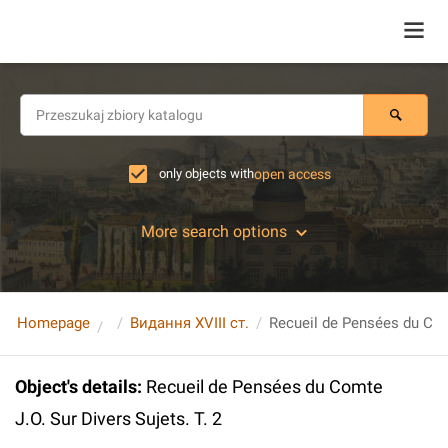
only objects with
open access
More search options
Homepage
Видання XVIII ст.
Object's details
:
Recueil de Pensées du Comte
J.O. Sur Divers Sujets. T. 2