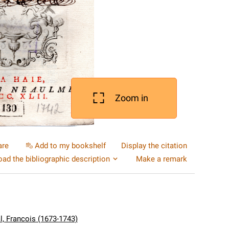
Zoom in
are
Add to my bookshelf
Display the citation
ad the bibliographic description
Make a remark
l, Francois (1673-1743)