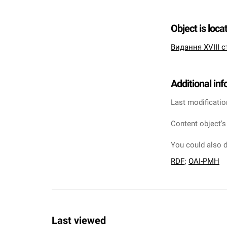
Object is loca
Видання XVIII с
Additional in
Last modificatio
Content object's
You could also d
RDF
;
OAI-PMH
Last viewed