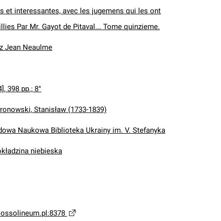
 et interessantes, avec les jugemens qui les ont
llies Par Mr. Gayot de Pitaval... Tome quinzieme.
ez Jean Neaulme
[4], 398 pp.; 8°
ronowski, Stanisław (1733-1839)
wa Naukowa Biblioteka Ukrainy im. V. Stefanyka
okładzina niebieska
a.ossolineum.pl:8378