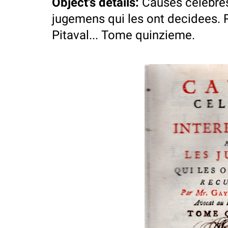
Object's details
:
Causes celebres
jugemens qui les ont decidees. R
Pitaval... Tome quinzieme.