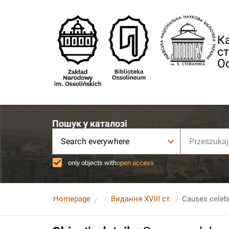
Ка
ст
О
Пошук у каталозі
Search everywhere
only objects with
open access
Homepage
Видання XVIII ст.