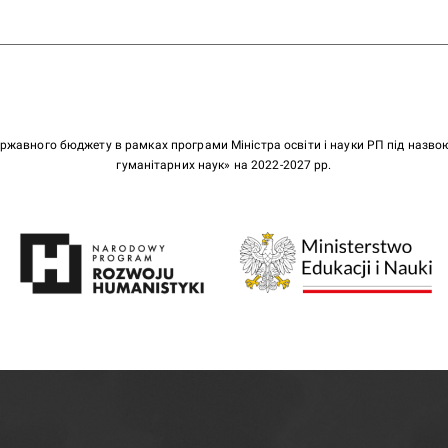
ержавного бюджету в рамках програми Міністра освіти і науки РП під назв
гуманітарних наук» на 2022-2027 рр.