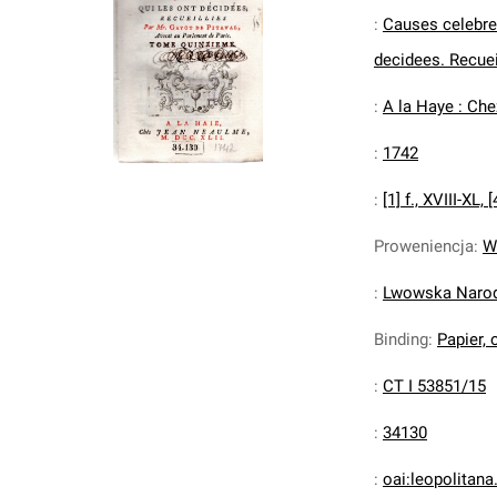
:
Causes celebres
decidees. Recuei
:
A la Haye : Ch
:
1742
:
[1] f., XVIII-XL, 
Proweniencja
:
W
:
Lwowska Narodo
Binding
:
Papier, 
:
CT I 53851/15
:
34130
:
oai:leopolitan