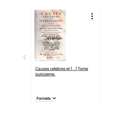
Causes celebres et [...] Tome
quinzieme.
Formats