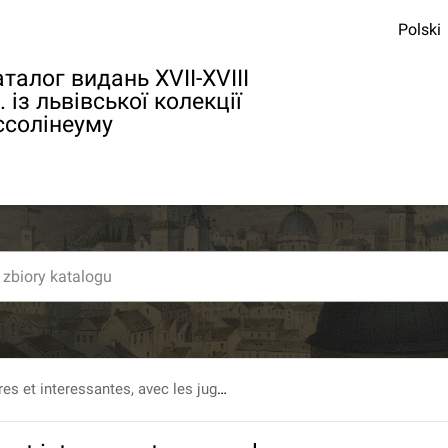
Polski
талог видань XVII-XVIII
. із львівської колекції
ссолінеуму
Causes celebres et interessantes, avec les jugemens qui les ont decidees. Recueillies Par Mr. Gayot de Pitaval... Tome quinzieme.