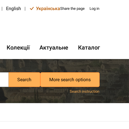
|
English
|
Українська
Share the page
Log in
Колекції
Актуальне
Каталог
Search
More search options
Search instruction