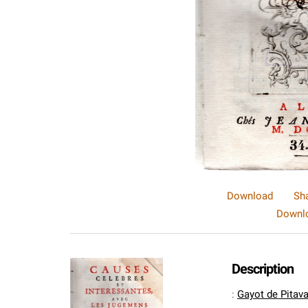
Download
Sh
Downlo
Description
:
Gayot de Pitava