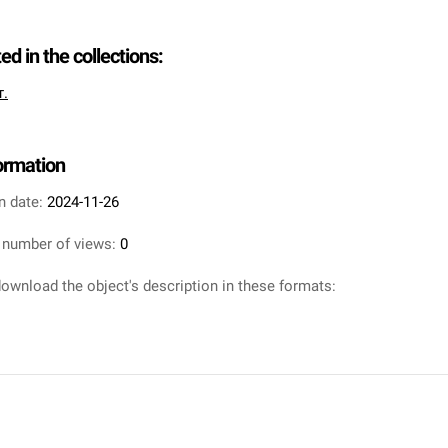
ted in the collections:
т.
formation
n date:
2024-11-26
 number of views:
0
ownload the object's description in these formats: