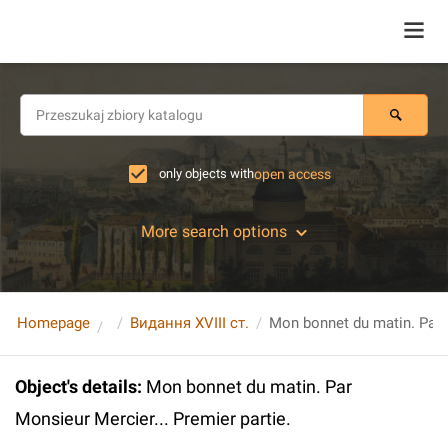
only objects with
open access
More search options
Homepage
Видання XVIII ст.
Object's details
:
Mon bonnet du matin. Par
Monsieur Mercier... Premier partie.