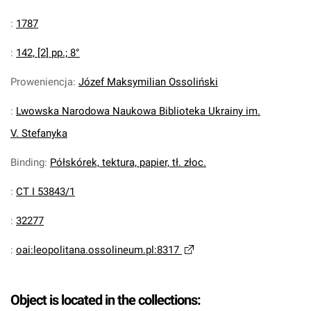
:
1787
:
142, [2] pp.; 8°
Proweniencja
:
Józef Maksymilian Ossoliński
:
Lwowska Narodowa Naukowa Biblioteka Ukrainy im.
V. Stefanyka
Binding
:
Półskórek, tektura, papier, tł. złoc.
:
CT I 53843/1
:
32277
:
oai:leopolitana.ossolineum.pl:8317
Object is located in the collections: