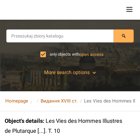
only objects with
open access
More search options
Homepage
Видання XVIII ст.
Object's details
:
Les Vies des Hommes Illustres
de Plutarque [...]. T. 10