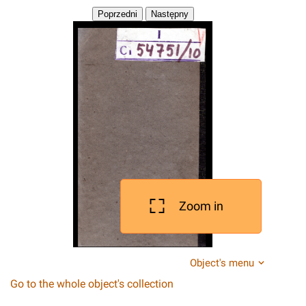
Zoom in
Object's menu
Go to the whole object's collection