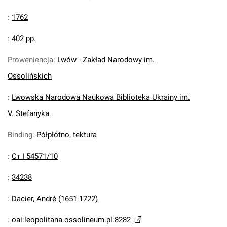
:
1762
:
402 pp.
Proweniencja
:
Lwów - Zakład Narodowy im.
Ossolińskich
:
Lwowska Narodowa Naukowa Biblioteka Ukrainy im.
V. Stefanyka
Binding
:
Półpłótno, tektura
:
Ст І 54571/10
:
34238
:
Dacier, André (1651-1722)
:
oai:leopolitana.ossolineum.pl:8282