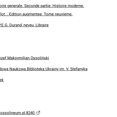
ire generale. Seconde partie. Histoire moderne.
llot... Edition augmentee. Tome neuvieme.
.E.G. Durand, neveu, Libraire
ózef Maksymilian Ossoliński
wa Naukowa Biblioteka Ukrainy im. V. Stefanyka
ek
a.ossolineum.pl:8240