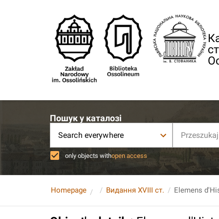
Ка
ст
О
Пошук у каталозі
Search everywhere
only objects with
open access
Homepage
Видання XVIII ст.