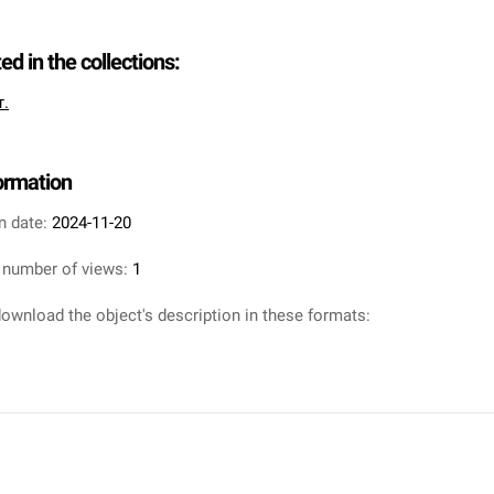
ted in the collections:
т.
formation
n date:
2024-11-20
 number of views:
1
ownload the object's description in these formats: