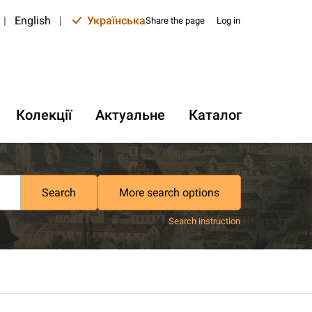
|
English
|
Українська
Share the page
Log in
Колекції
Актуальне
Каталог
Search
More search options
Search instruction