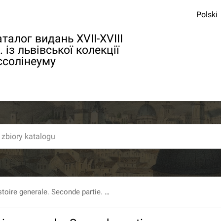
Polski
талог видань XVII-XVIII
. із львівської колекції
ссолінеуму
Elemens d'Histoire generale. Seconde partie. Histoire moderne. Par M. l'Abbe Millot... Edition augmentee. Tome neuvieme.