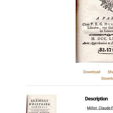
Download
Sh
Downlo
Description
:
Millot, Claude-