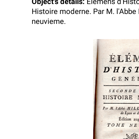
Object's details
:
Elemens d'Histo
Histoire moderne. Par M. l'Abbe 
neuvieme.