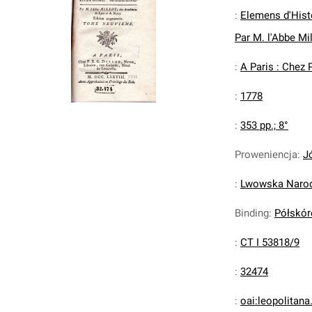
:
Elemens d'Histo
Par M. l'Abbe Mi
:
A Paris : Chez P
:
1778
:
353 pp.; 8°
Proweniencja
:
J
:
Lwowska Narodo
Binding
:
Półskór
:
CT I 53818/9
:
32474
:
oai:leopolitan