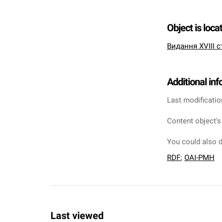
Object is loca
Видання XVIII с
Additional in
Last modificatio
Content object's
You could also d
RDF
;
OAI-PMH
Last viewed