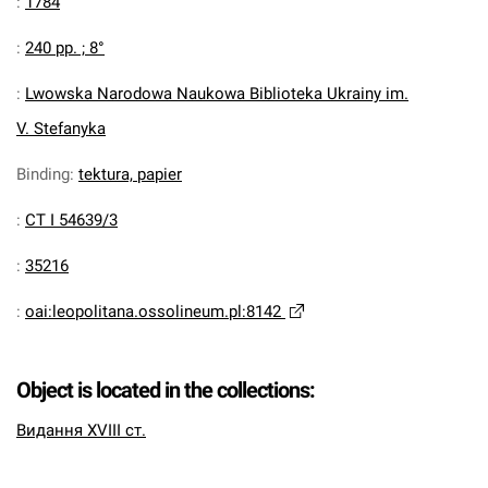
:
1784
:
240 pp. ; 8°
:
Lwowska Narodowa Naukowa Biblioteka Ukrainy im.
V. Stefanyka
Binding
:
tektura, papier
:
CT I 54639/3
:
35216
:
oai:leopolitana.ossolineum.pl:8142
Object is located in the collections:
Видання XVIII ст.