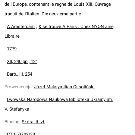
de l'Europe, contenant le regne de Louis XIII. Ouvrage
traduit de l'Italien. Dix-neuvieme partie
:
A Amsterdam
;
& se trouve A Paris : Chez NYON aine,
Libraire
:
1779
:
XII, 240 pp.; 12°
:
Barb., III, 254
Proweniencja
:
Józef Maksymilian Ossoliński
:
Lwowska Narodowa Naukowa Biblioteka Ukrainy im.
V. Stefanyka
Binding
:
Skóra, tł. zł.
:
CT I 53742/33