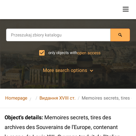
only objects with
open access
More search options
Homepage
Видання XVIII ст.
Object's details
:
Memoires secrets, tires des
archives des Souverains de l'Europe, contenant