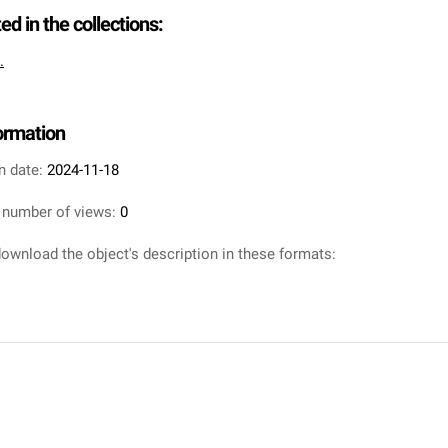
ted in the collections:
.
formation
n date:
2024-11-18
 number of views:
0
ownload the object's description in these formats: