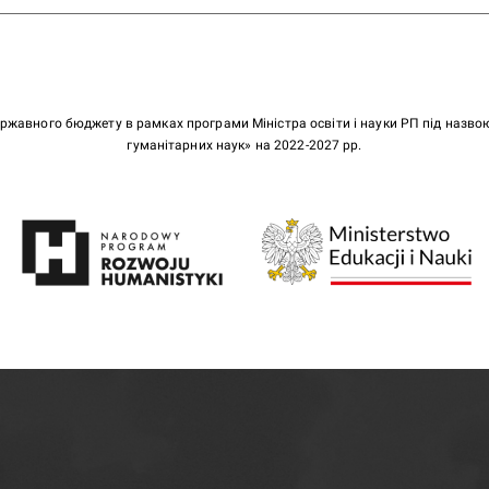
ержавного бюджету в рамках програми Міністра освіти і науки РП під назв
гуманітарних наук» на 2022-2027 рр.