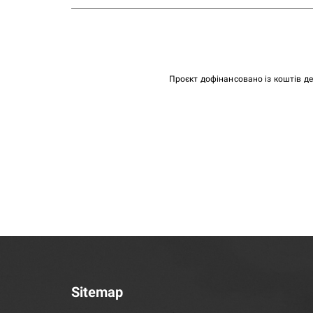
Проєкт дофінансовано із коштів д
Sitemap