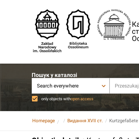
Ка
ст
О
Пошук у каталозі
Search everywhere
only objects with
open access
Homepage
Видання XVII ст.