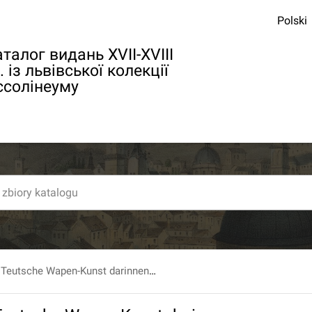
Polski
талог видань XVII-XVIII
. із львівської колекції
ссолінеуму
Kurtzgefaßete Teutsche Wapen-Kunst darinnen Die rechten Regeln und Grundlehren [...]