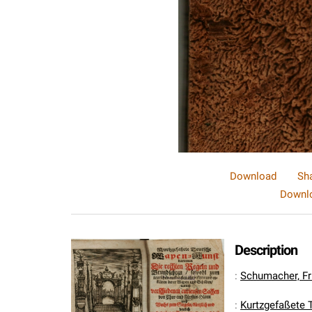
Download
Sh
Downlo
Description
:
Schumacher, Fr
:
Kurtzgefaßete 