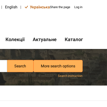
|
English
|
Українська
Share the page
Log in
Колекції
Актуальне
Каталог
Search
More search options
Search instruction