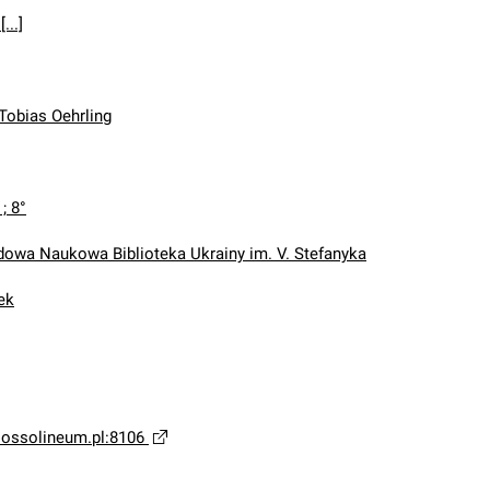
...]
 Tobias Oehrling
 ; 8°
wa Naukowa Biblioteka Ukrainy im. V. Stefanyka
ek
a.ossolineum.pl:8106