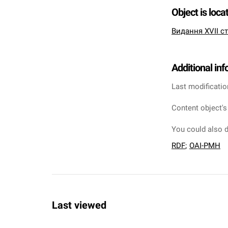
Object is loca
Видання XVII ст
Additional in
Last modificatio
Content object's
You could also d
RDF
;
OAI-PMH
Last viewed