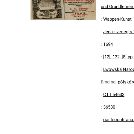
und Grundlehren [
:
Wappen-Kunst
:
Jena : verlegts
:
1694
:
[12], 132, [8] pp.
:
Lwowska Narodo
Binding
:
półskór
:
CT I 54633
:
36530
:
oai:leopolitan