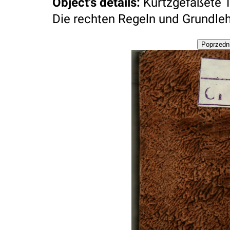
Object's details
:
Kurtzgefaßete 
Die rechten Regeln und Grundlehre