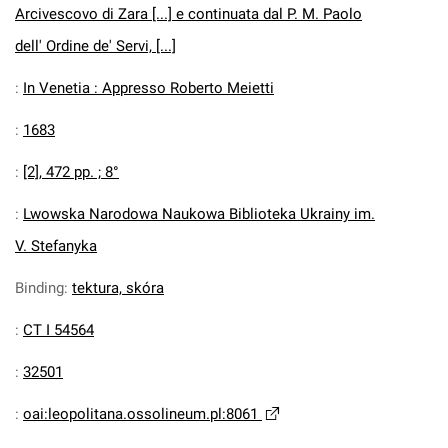
Arcivescovo di Zara [...] e continuata dal P. M. Paolo
dell' Ordine de' Servi, [...]
:
In Venetia : Appresso Roberto Meietti
:
1683
:
[2], 472 pp. ; 8°
:
Lwowska Narodowa Naukowa Biblioteka Ukrainy im.
V. Stefanyka
Binding
:
tektura, skóra
:
CT I 54564
:
32501
:
oai:leopolitana.ossolineum.pl:8061