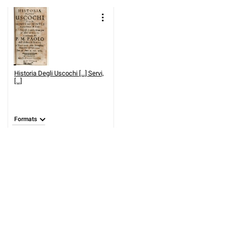
Historia Degli Uscochi [...] Servi,
[...]
Formats