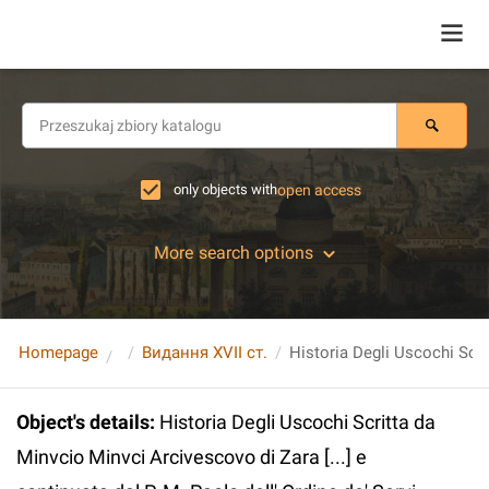
only objects with
open access
More search options
Homepage
Видання XVII ст.
Object's details
:
Historia Degli Uscochi Scritta da
Minvcio Minvci Arcivescovo di Zara [...] e