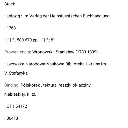
Stuck.
:
Leipzig : im Verlag der Heinsiussischen Buchhandlung
:
1768
:
[1] f., 580-670 pp., [1] f.; 8°
Proweniencja
:
Wronowski, Stanisław (1733-1839)
:
Lwowska Narodowa Naukowa Biblioteka Ukrainy im.
V. Stefanyka
Binding
:
Półskórek , tektura, resztki okładziny
niebieskiej, tł. zł.
:
CT I 54172
:
36413