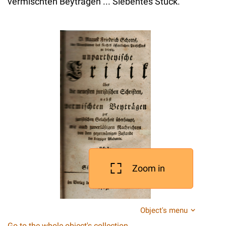
vermischten Beytragen ... Siebentes Stuck.
Zoom in
Object's menu
Go to the whole object's collection