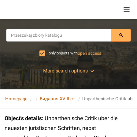
only objects with
open access
More search options
Homepage
Видання XVIII ст.
Object's details
:
Unparthenische Critik uber die
neuesten juristischen Schriften, nebst