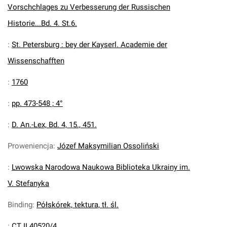
Vorschchlages zu Verbesserung der Russischen
Historie...Bd. 4. St.6.
:
St. Petersburg : bey der Kayserl. Academie der
Wissenschafften
:
1760
:
pp. 473-548 ; 4°
:
D. An.-Lex, Bd. 4, 15., 451.
Proweniencja
:
Józef Maksymilian Ossoliński
:
Lwowska Narodowa Naukowa Biblioteka Ukrainy im.
V. Stefanyka
Binding
:
Półskórek, tektura, tł. śl.
:
CT II 40520/4