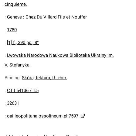
cinquieme.
:
Geneve : Chez Du Villard Fils et Nouffer
:
1780
:
[1] f., 390 pp., 8°
:
Lwowska Narodowa Naukowa Biblioteka Ukrainy im.
V. Stefanyka
Binding
:
Skóra, tektura, tł. złoc.
:
CT I 54136 / T.5
:
32631
:
oai:leopolitana.ossolineum.pl:7597